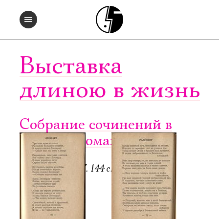
Выставка
длиною в жизнь
Собрание сочинений в
четырех томах. Т. 2
Регенсбург, 1947. 144 с.