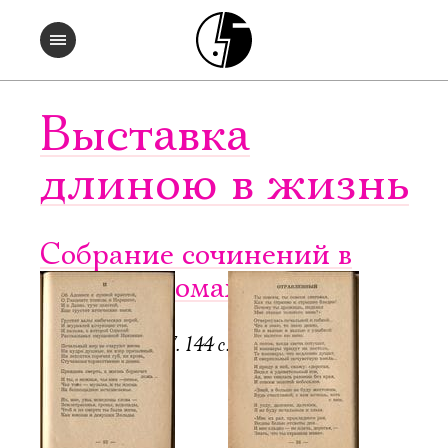
Выставка
длиною в жизнь
Собрание сочинений в
четырех томах. Т. 2
Регенсбург, 1947. 144 с.