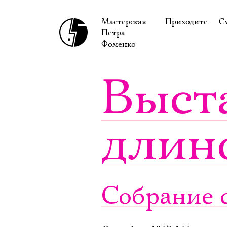
Мастерская
Приходите
С
Петра
В сентябре
С
Фоменко
В октябре
Н
Выст
Гастроли
Н
Доступ для ин
В
длин
Правила посе
В
Как добраться
Ф
Собрание с