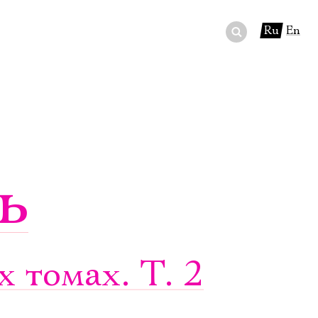
Ru
En
ный сертификат
ры
в буфете
ь
 томах. Т. 2