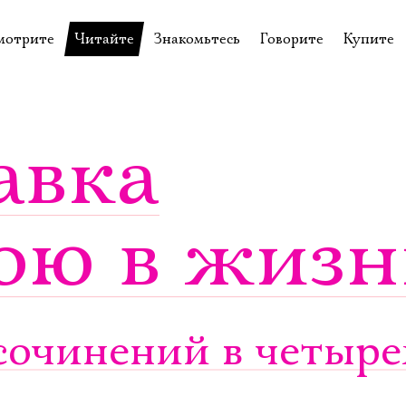
мотрите
Читайте
Знакомьтесь
Говорите
Купите
пектакли
История театра
Пётр Фоменко
Форум
Билеты
еспектакли
Пресса о театре
Евгений Каменькович
Вопросы—ответы
Подароч
авка
а нашей сцене
Новости
Актёры
Контакты
Сувени
валидов
идеотека
Архив спектаклей
Режиссёры
Личный приём
Столик 
ою в жизн
щения
неклассные чтения
Архив проектов
Художники
отовыставка
Благодарности
Руководство
Библиотека Гумилёва
Сотрудники
Официальные документы
Юрий Степанов
очинений в четырех
Владимир Максимов