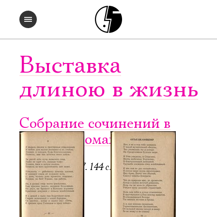
Выставка
длиною в жизнь
Собрание сочинений в
четырех томах. Т. 2
Регенсбург, 1947. 144 с.