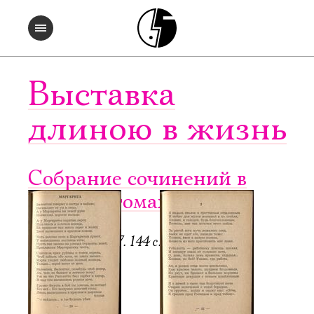
Выставка
длиною в жизнь
Собрание сочинений в
четырех томах. Т. 2
Регенсбург, 1947. 144 с.