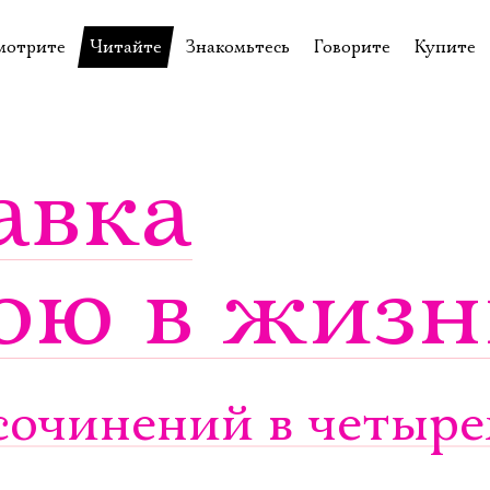
мотрите
Читайте
Знакомьтесь
Говорите
Купите
пектакли
История театра
Пётр Фоменко
Форум
Билеты
еспектакли
Пресса о театре
Евгений Каменькович
Вопросы—ответы
Подароч
авка
а нашей сцене
Новости
Актёры
Контакты
Сувени
валидов
идеотека
Архив спектаклей
Режиссёры
Личный приём
Столик 
ою в жизн
щения
неклассные чтения
Архив проектов
Художники
отовыставка
Благодарности
Руководство
Библиотека Гумилёва
Сотрудники
Официальные документы
Юрий Степанов
очинений в четырех
Владимир Максимов