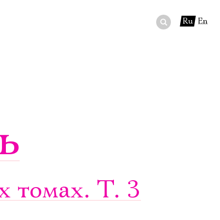
Ru
En
ный сертификат
ры
в буфете
ь
 томах. Т. 3