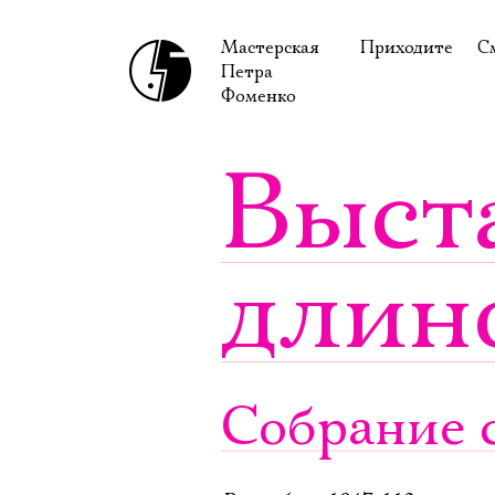
Мастерская
Приходите
С
Петра
В сентябре
С
Фоменко
В октябре
Н
Выст
Гастроли
Н
Доступ для ин
В
длин
Правила посе
В
Как добраться
Ф
Собрание с