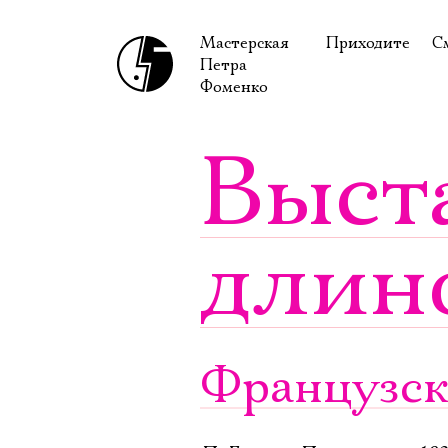
Мастерская
Приходите
С
Петра
В сентябре
С
Фоменко
В октябре
Н
Выст
Гастроли
Н
Доступ для ин
В
длин
Правила посе
В
Как добраться
Ф
Французск