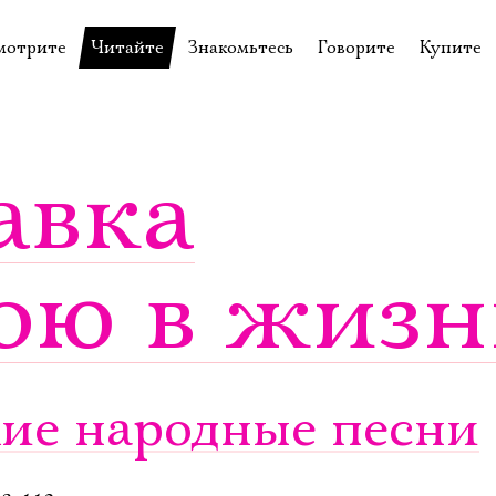
мотрите
Читайте
Знакомьтесь
Говорите
Купите
пектакли
История театра
Пётр Фоменко
Форум
Билеты
еспектакли
Пресса о театре
Евгений Каменькович
Вопросы—ответы
Подароч
авка
а нашей сцене
Новости
Актёры
Контакты
Сувени
валидов
идеотека
Архив спектаклей
Режиссёры
Личный приём
Столик 
ою в жизн
щения
неклассные чтения
Архив проектов
Художники
отовыставка
Благодарности
Руководство
Библиотека Гумилёва
Сотрудники
Официальные документы
Юрий Степанов
ие народные песни
Владимир Максимов