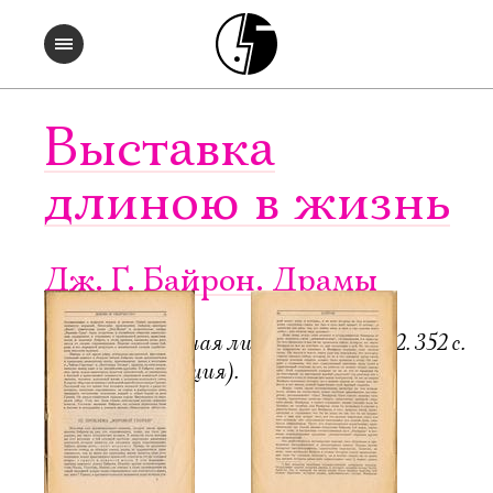
Выставка
длиною в жизнь
Дж. Г. Байрон. Драмы
Пб.-М.: Всемирная литература, 1922. 352 с.
6000 экз. (редакция).