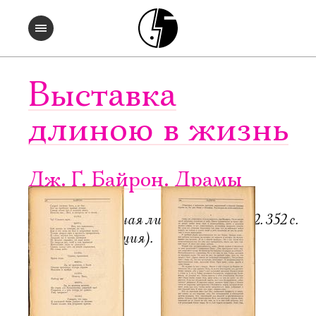
Выставка
длиною в жизнь
Дж. Г. Байрон. Драмы
Пб.-М.: Всемирная литература, 1922. 352 с.
6000 экз. (редакция).