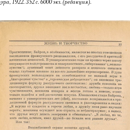
, 1922. 352 с. 6000 экз. (редакция).
Электропочта
Имя