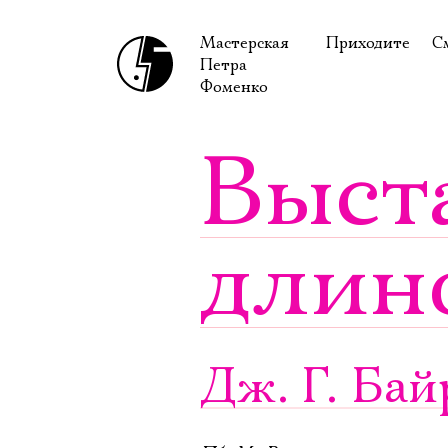
Мастерская
Приходите
С
Петра
В сентябре
С
Фоменко
В октябре
Н
Выст
Гастроли
Н
Доступ для ин
В
длин
Правила посе
В
Как добраться
Ф
Дж. Г. Ба