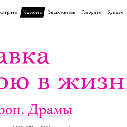
мотрите
Читайте
Знакомьтесь
Говорите
Купите
пектакли
История театра
Пётр Фоменко
Форум
Билеты
еспектакли
Пресса о театре
Евгений Каменькович
Вопросы—ответы
Подароч
авка
а нашей сцене
Новости
Актёры
Контакты
Сувени
валидов
идеотека
Архив спектаклей
Режиссёры
Личный приём
Столик 
ою в жизн
щения
неклассные чтения
Архив проектов
Художники
отовыставка
Благодарности
Руководство
Библиотека Гумилёва
Сотрудники
Официальные документы
Юрий Степанов
йрон. Драмы
Владимир Максимов