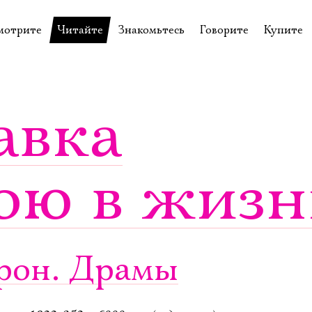
мотрите
Читайте
Знакомьтесь
Говорите
Купите
пектакли
История театра
Пётр Фоменко
Форум
Билеты
еспектакли
Пресса о театре
Евгений Каменькович
Вопросы—ответы
Подароч
авка
а нашей сцене
Новости
Актёры
Контакты
Сувени
валидов
идеотека
Архив спектаклей
Режиссёры
Личный приём
Столик 
ою в жизн
щения
неклассные чтения
Архив проектов
Художники
отовыставка
Благодарности
Руководство
Библиотека Гумилёва
Сотрудники
Официальные документы
Юрий Степанов
йрон. Драмы
Владимир Максимов