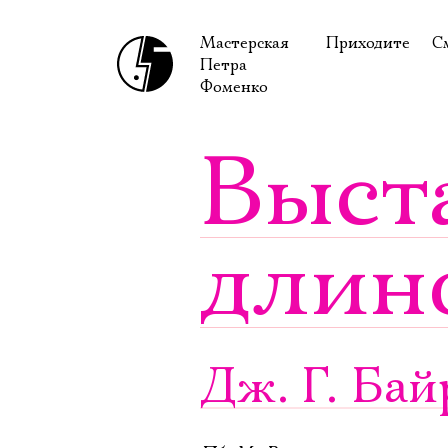
Мастерская
Приходите
С
Петра
В сентябре
С
Фоменко
В октябре
Н
Выст
Гастроли
Н
Доступ для ин
В
длин
Правила посе
В
Как добраться
Ф
Дж. Г. Ба