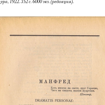
, 1922. 352 с. 6000 экз. (редакция).
Электропочта
Имя