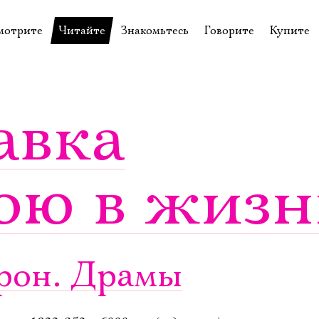
мотрите
Читайте
Знакомьтесь
Говорите
Купите
пектакли
История театра
Пётр Фоменко
Форум
Билеты
еспектакли
Пресса о театре
Евгений Каменькович
Вопросы—ответы
Подароч
авка
а нашей сцене
Новости
Актёры
Контакты
Сувени
валидов
идеотека
Архив спектаклей
Режиссёры
Личный приём
Столик 
ою в жизн
щения
неклассные чтения
Архив проектов
Художники
отовыставка
Благодарности
Руководство
Библиотека Гумилёва
Сотрудники
Официальные документы
Юрий Степанов
йрон. Драмы
Владимир Максимов