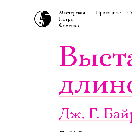
Мастерская
Приходите
С
Петра
В сентябре
С
Фоменко
В октябре
Н
Выст
Гастроли
Н
Доступ для ин
В
длин
Правила посе
В
Как добраться
Ф
Дж. Г. Ба