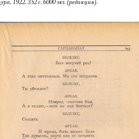
, 1922. 352 с. 6000 экз. (редакция).
Электропочта
Имя