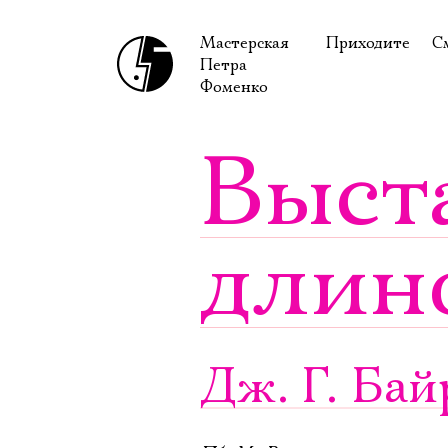
Мастерская
Приходите
С
Петра
В сентябре
С
Фоменко
В октябре
Н
Выст
Гастроли
Н
Доступ для ин
В
длин
Правила посе
В
Как добраться
Ф
Дж. Г. Ба