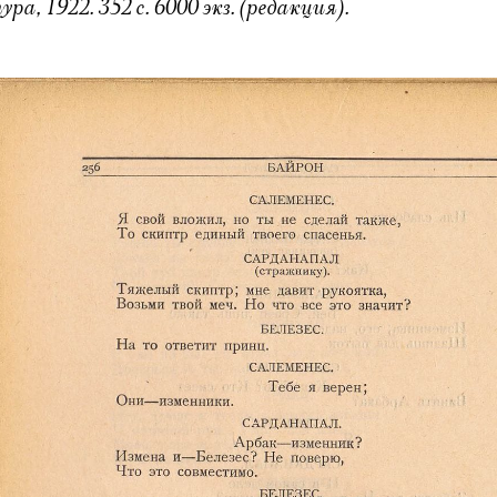
, 1922. 352 с. 6000 экз. (редакция).
Электропочта
Имя