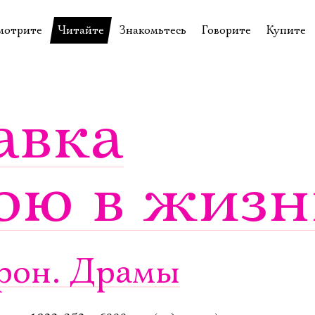
мотрите
Читайте
Знакомьтесь
Говорите
Купите
пектакли
История театра
Пётр Фоменко
Форум
Билеты
еспектакли
Пресса о театре
Евгений Каменькович
Вопросы—ответы
Подароч
авка
а нашей сцене
Новости
Актёры
Контакты
Сувени
валидов
идеотека
Архив спектаклей
Режиссёры
Личный приём
Столик 
ою в жизн
щения
неклассные чтения
Архив проектов
Художники
отовыставка
Благодарности
Руководство
Библиотека Гумилёва
Сотрудники
Официальные документы
Юрий Степанов
йрон. Драмы
Владимир Максимов