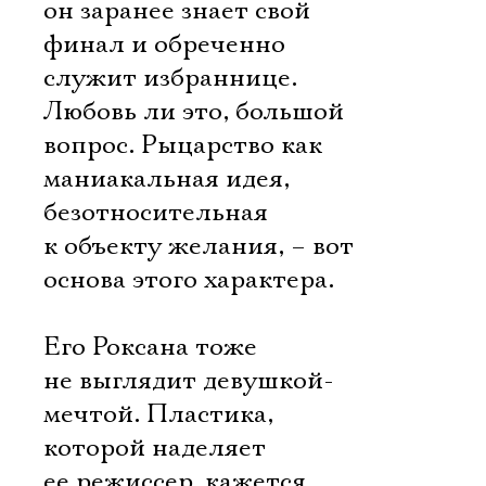
он заранее знает свой
финал и обреченно
Электропочта
служит избраннице.
Любовь ли это, большой
вопрос. Рыцарство как
Имя
маниакальная идея,
безотносительная
к объекту желания, – вот
основа этого характера.
Ознакомиться
Его Роксана тоже
не выглядит девушкой-
мечтой. Пластика,
которой наделяет
ее режиссер, кажется