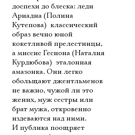
доспехи до блеска: леди
Ариадна (Полина
Кутепова)  классический
образ вечно юной
кокетливой прелестницы,
а миссис Гесиона (Наталия
Курдюбова)  эталонная
амазонка. Они легко
обольщают джентльменов 
не важно, чужой ли это
жених, муж сестры или
брат мужа, откровенно
издеваются над ними.
И публика поощряет