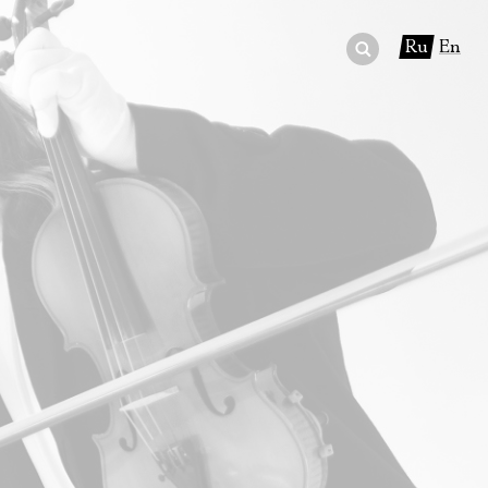
Ru
En
ный сертификат
ры
в буфете