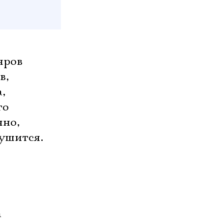
нров
в,
,
то
чно,
рушится.
а