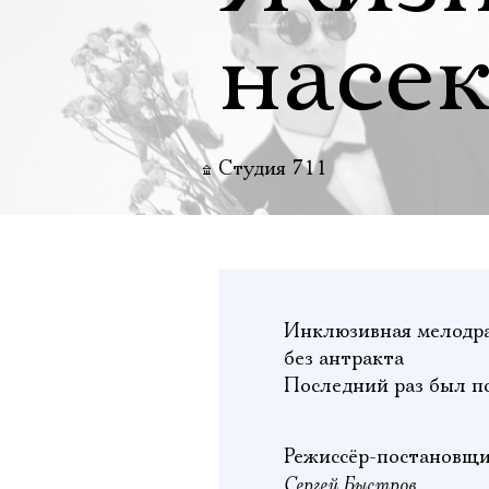
насе
Студия 711
Инклюзивная мелодра
без антракта
Последний раз был п
Режиссёр-постановщ
Сергей Быстров