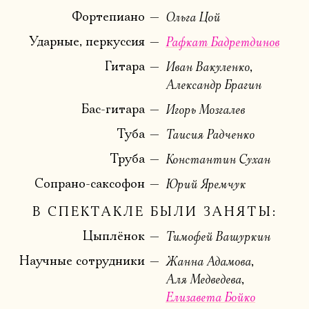
Фортепиано
Ольга Цой
Ударные, перкуссия
Рафкат Бадретдинов
Гитара
Иван Вакуленко
Александр Брагин
Бас-гитара
Игорь Мозгалев
Туба
Таисия Радченко
Труба
Константин Сухан
Сопрано-саксофон
Юрий Яремчук
В СПЕКТАКЛЕ БЫЛИ ЗАНЯТЫ:
Цыплёнок
Тимофей Вашуркин
Научные сотрудники
Жанна Адамова
Аля Медведева
Елизавета Бойко