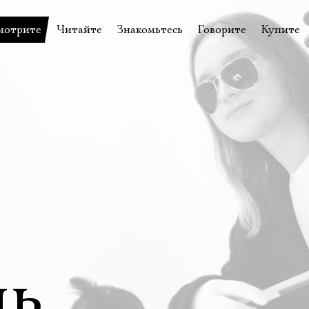
мотрите
Читайте
Знакомьтесь
Говорите
Купите
пектакли
История театра
Пётр Фоменко
Форум
Билеты
еспектакли
Пресса о театре
Евгений Каменькович
Вопросы—ответы
Подароч
а нашей сцене
Новости
Актёры
Контакты
Сувени
валидов
идеотека
Архив спектаклей
Режиссёры
Личный приём
Столик 
щения
неклассные чтения
Архив проектов
Художники
отовыставка
Благодарности
Руководство
Библиотека Гумилёва
Сотрудники
Официальные документы
Юрий Степанов
ь
Владимир Максимов