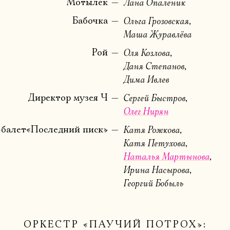
Имя
Мотылёк
Лана Опаленик
Бабочка
Ольга Грозовская
Маша Журавлёва
Рой
Оля Козлова
Ознакомиться
Даня Степанов
Дима Ивлев
Директор музея Ч
Сергей Быстров
Олег Нирян
балет«Последний писк»
Катя Рожкова
Катя Петухова
Наталья Мартынова
Ирина Насырова
Георгий Бобыль
ОРКЕСТР «ПАУЧИЙ ПОТРОХ»: