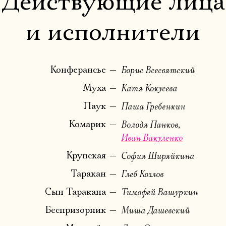
Действующие лица
и исполнители
Конферансье
Борис Всесвятский
Муха
Катя Кокусева
Паук
Паша Гребенкин
Комарик
Володя Панков
Иван Вакуленко
Крупская
София Ширяйкина
Таракан
Глеб Козлов
Электропочта
Сын Таракана
Тимофей Вашуркин
Беспризорник
Миша Дашевский