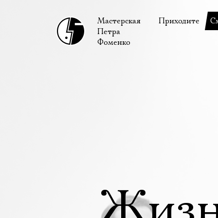
Мастерская
Приходите
С
Петра
В сентябре
С
Фоменко
В октябре
Н
Гастроли
Н
Доступ для ин
В
Правила посе
В
Как добраться
Ф
Жизн