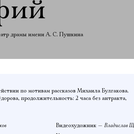
фий
еатр драмы имени А. С. Пушкина
йствии по мотивам рассказов Михаила Булгакова.
ёдорова,
продолжительность: 2 часа
без антракта
,
2
ков
Владислав 
Видеохудожник —