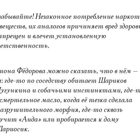
забывайте! Незаконное потребление нарко
еществ, их аналогов причиняет вред здоров
запрещен и влечет установленную
ветственность.
она Фёдорова можно сказать, что в нём —
ва: где-то по соседству обитает Шариков
Чугункина и собачьими инстинктами, где-
мертельное масло, когда её тезка сделала
азрушительного морфия, где-то сквозь
вучит «Аида» или пробирается к дому
Лариосик.