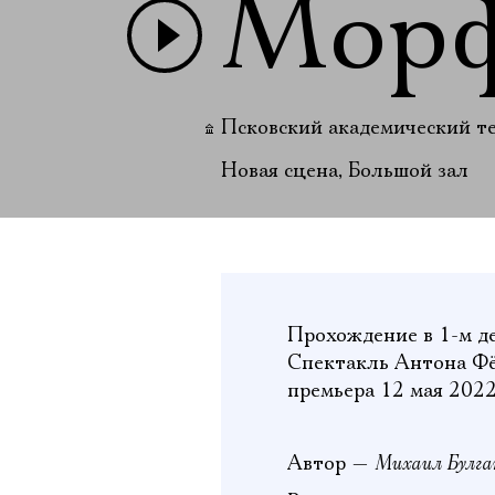
Мор
Псковский академический т
Новая сцена, Большой зал
Прохождение в 1-м де
Спектакль Антона Ф
премьера 12 мая 202
Михаил Булга
Автор —