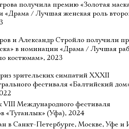
Имя
трова получила премию «Золотая маск
и «Драма / Лучшая женская роль второ
3
Ознакомиться
ров и Александр Стройло получили п
ска» в номинации «Драма / Лучшая ра
по костюмам», 2023
риз зрительских симпатий XXXII
рального фестиваля «Балтийский дом
2022
к VIII Международного фестиваля
в «Туганлык» (Уфа), 2024
ан в Санкт-Петербурге, Москве, Уфе и