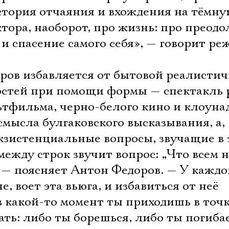
стория отчаяния и вхождения на тёмну
тора, наоборот, про жизнь: про преодо
 спасение самого себя», — говорит реж
ров избавляется от бытовой реалисти
остей при помощи формы — спектакль
тфильма, черно-белого кино и клоунад
смысла булгаковского высказывания, а,
экзистенциальные вопросы, звучащие в 
 между строк звучит вопрос: „Что всем 
” — поясняет Антон Федоров. — У каждог
е, воет эта вьюга, и избавиться от неё
Электропочта
 какой-то момент ты приходишь в точку
ать: либо ты борешься, либо ты погиба