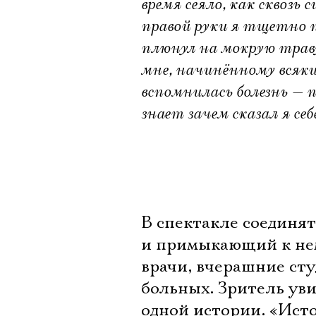
время сеяло, как сквозь
правой руки я тщетно 
плюнул на мокрую траву
мне, начинённому всяк
вспомнилась болезнь — 
знает зачем сказал я себ
В спектакле соединят
и примыкающий к нем
врачи, вчерашние ст
больных. Зритель ув
одной истории. «Исто