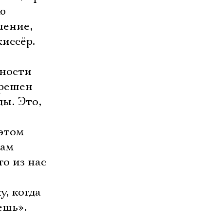
ю
ление,
иссёр.
чности
 решен
ы. Это,
этом
нам
о из нас
, когда
ешь».