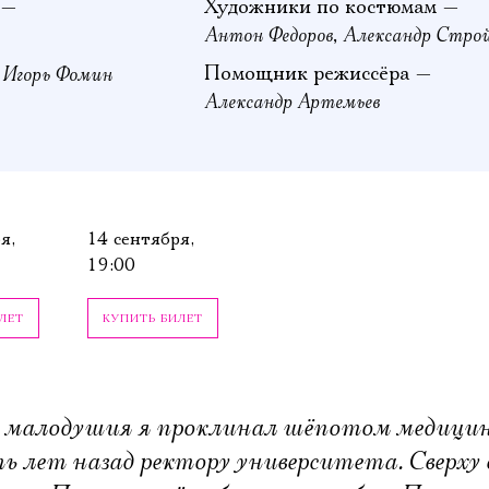
 —
Художники по костюмам —
Антон Федоров
Александр Стро
,
Игорь Фомин
Помощник режиссёра —
—
Александр Артемьев
я,
14 сентября,
19:00
ЛЕТ
КУПИТЬ БИЛЕТ
е малодушия я проклинал шёпотом медицину
ть лет назад ректору университета. Сверху 