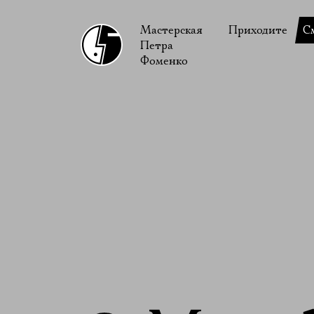
Мастерская
Приходите
С
Петра
В сентябре
С
Фоменко
В октябре
Н
Гастроли
Н
Доступ для ин
В
Правила посе
В
Как добраться
Ф