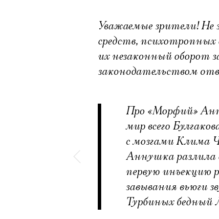
Уважаемые зрители! Не 
средств, психотропных в
их незаконный оборот 
законодательством от
Про «Морфий» Ант
мир всего Булгако
с мозгами Клима 
Аннушка разлила с
первую инъекцию р
завывания вьюги з
Турбиных бедный 