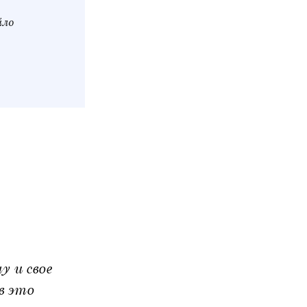
йло
 и свое
в это