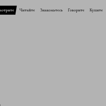
мотрите
Читайте
Знакомьтесь
Говорите
Купите
пектакли
История театра
Пётр Фоменко
Форум
Билеты
еспектакли
Пресса о театре
Евгений Каменькович
Вопросы—ответы
Подароч
а нашей сцене
Новости
Актёры
Контакты
Сувени
валидов
идеотека
Архив спектаклей
Режиссёры
Личный приём
Столик 
щения
неклассные чтения
Архив проектов
Художники
отовыставка
Благодарности
Руководство
Библиотека Гумилёва
Сотрудники
Официальные документы
Юрий Степанов
Владимир Максимов