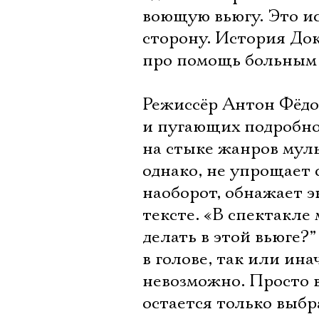
воющую вьюгу. Это и
сторону. История Док
про помощь больным и
Режиссёр Антон Фёдо
и пугающих подробн
на стыке жанров муль
однако, не упрощает 
наоборот, обнажает 
тексте. «В спектакле
делать в этой вьюге?
в голове, так или инач
невозможно. Просто в
остается только выбр