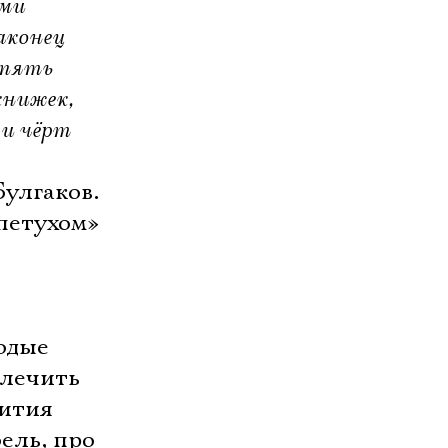
ами
аконец
опять
книжек,
 и чёрт
улгаков.
петухом»
одые
 лечить
вития
ель, про