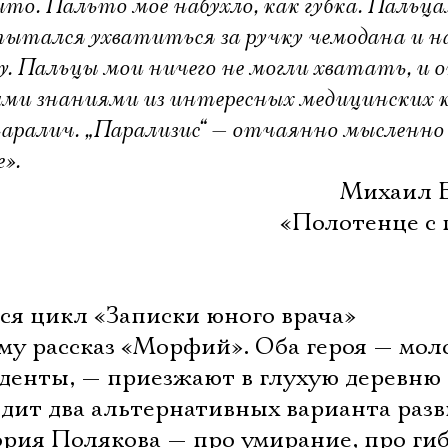
 сито. Пальто моё набухло, как губка. Пальц
пытался ухватиться за ручку чемодана и н
. Пальцы мои ничего не могли хватать, и 
ими знаниями из интересных медицинских 
паралич. „Парализис“ — отчаянно мысленно
е».
Михаил Б
«Полотенце с 
ся цикл «Записки юного врача»
у рассказ «Морфий». Оба героя — мол
уденты, — приезжают в глухую деревню
идит два альтернативных варианта раз
рия Полякова — про умирание, про гиб