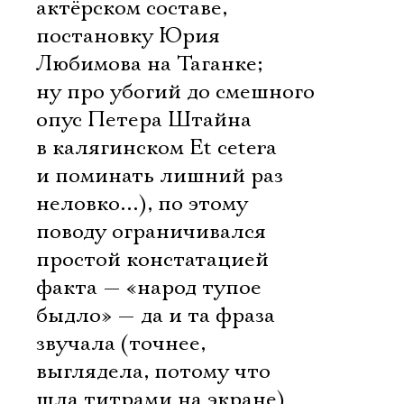
актёрском составе,
постановку Юрия
Любимова на Таганке;
ну про убогий до смешного
опус Петера Штайна
в калягинском Et cetera
и поминать лишний раз
неловко…), по этому
поводу ограничивался
простой констатацией
факта — «народ тупое
быдло» — да и та фраза
звучала (точнее,
выглядела, потому что
шла титрами на экране)