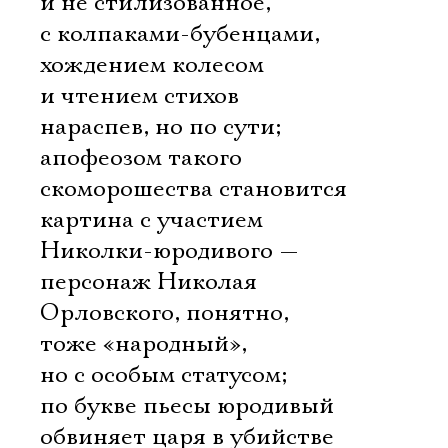
и не стилизованное,
Имя
с колпаками-бубенцами,
хождением колесом
и чтением стихов
нараспев, но по сути;
Ознакомиться
апофеозом такого
скоморошества становится
картина с участием
Николки-юродивого —
персонаж Николая
Орловского, понятно,
тоже «народный»,
но с особым статусом;
по букве пьесы юродивый
обвиняет царя в убийстве