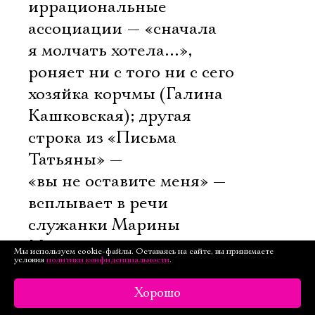
иррациональные
ассоциации — «сначала
я молчать хотела…»,
роняет ни с того ни с сего
хозяйка корчмы (Галина
Кашковская); другая
строка из «Письма
Татьяны» —
«вы не оставите меня» —
всплывает в речи
служанки Марины
Мнишек… последняя
Мы используем cookie-файлы. Оставаясь на сайте, вы принимаете
условия
политики конфиденциальности
.
реплика, правда, есть
и у Пушкина —
Хорошо
в исключённом