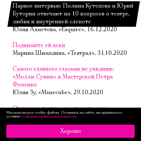
Парное интервью: Полина Кутепова и Юрий
Буторин отвечают на 10 вопросов о театре,
любви и внутренней слепоте
Юлия Ахметова, «Esquire», 16.12.2020
Поднимите ей веки
Марина Шимадина, «Театрал», 31.10.2020
Самого главного глазами не увидишь:
«Молли Суини» в Мастерской Петра
Фоменко
Юлия Зу, «Musecube», 29.10.2020
От какого театра мы отказываемся
Мы используем cookie-файлы. Оставаясь на сайте, вы принимаете
Марина Токарева, «Новая газета»,
условия
политики конфиденциальности
.
28.10.2020
Хорошо
Спасение утопающих