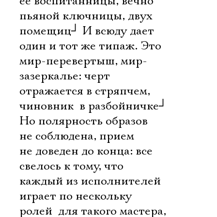
ее воспитанницы, вечно
пьяной ключницы, двух
Имя
помещиц
┘
И всюду дает
один и тот же типаж. Это
мир-перевертыш, мир-
зазеркалье: черт
Ознакомиться
отражается в стряпчем,
чиновник  в разбойничке
┘
Но полярность образов
не соблюдена, прием
не доведен до конца: все
свелось к тому, что
каждый из исполнителей
играет по нескольку
ролей  для такого мастера,