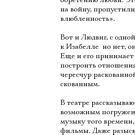
обретению любви. Эт
на войну, пропустили
влюбленность».
Вот и Людвиг, с одно
к Изабелле  но нет, 
Еще и его принимает 
построить отношения 
чересчур раскованной
скованным.
В театре рассказываю
возможным погружени
музыку того времени
фильмы. Даже разыск