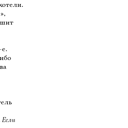
хотели.
»,
ышит
-е.
либо
ва
тель
. Если