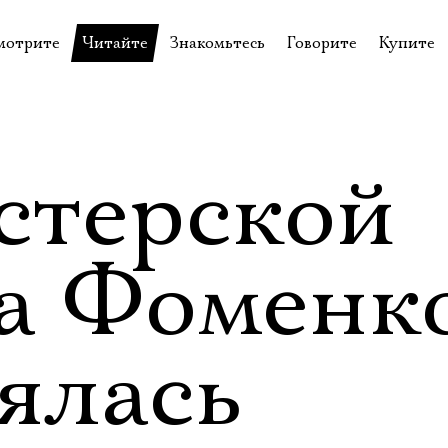
мотрите
Читайте
Знакомьтесь
Говорите
Купите
пектакли
История театра
Пётр Фоменко
Форум
Билеты
еспектакли
Пресса о театре
Евгений Каменькович
Вопросы—ответы
Подароч
а нашей сцене
Новости
Актёры
Контакты
Сувени
стерской
валидов
идеотека
Архив спектаклей
Режиссёры
Личный приём
Столик 
щения
неклассные чтения
Архив проектов
Художники
а Фоменк
отовыставка
Благодарности
Руководство
Библиотека Гумилёва
Сотрудники
ялась
Официальные документы
Юрий Степанов
Владимир Максимов