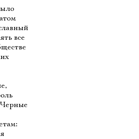
было
цатом
 главный
ять все
бществе
ких
е,
роль
. Черные

етам:
ля