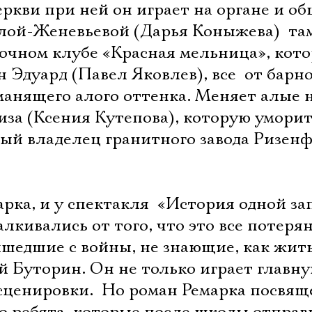
еркви при ней он играет на органе и о
ой-Женевьевой (Дарья Коныжева)  там
ночном клубе «Красная мельница», кот
Эдуард (Павел Яковлев), все  от барн
 манящего алого оттенка. Меняет алые
иза (Ксения Кутепова), которую умори
ый владелец гранитного завода Ризен
арка, и у спектакля  «История одной з
лкивались от того, что это все потеря
шедшие с войны, не знающие, как жить
Электропочта
ий Буторин. Он не только играет главну
сценировки.  Но роман Ремарка посвящ