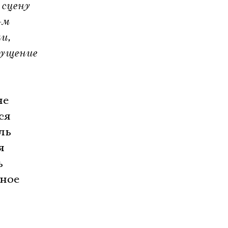
 сцену
-м
и,
ущение 
не
ся
ь 
я
ь
тное