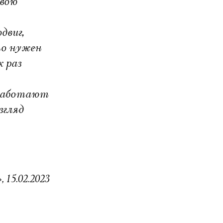
свою
двиг,
то нужен
к раз
 работают
згляд
, 15.02.2023