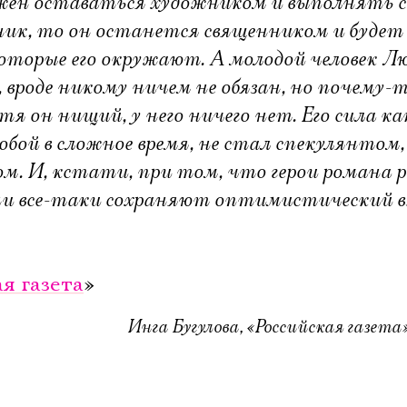
лжен оставаться художником и выполнять 
ник, то он останется священником и будет
оторые его окружают. А молодой человек Лю
, вроде никому ничем не обязан, но почему-
я он нищий, у него ничего нет. Его сила ка
обой в сложное время, не стал спекулянтом,
. И, кстати, при том, что герои романа
они все-таки сохраняют оптимистический в
я газета
»
Инга Бугулова, «Российская газета»