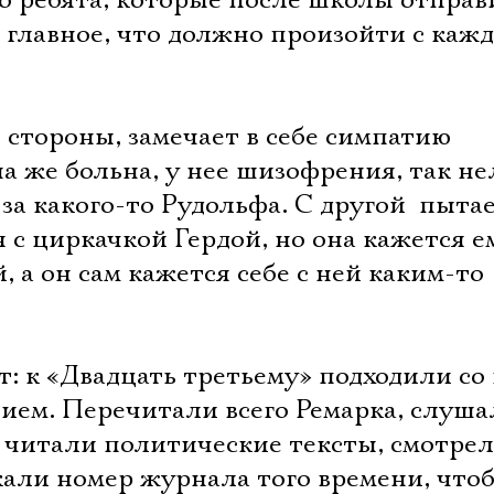
о ребята, которые после школы отправ
Имя
 главное, что должно произойти с кажды
й стороны, замечает в себе симпатию
Ознакомиться
она же больна, у нее шизофрения, так не
за какого-то Рудольфа. С другой  пыта
с циркачкой Гердой, но она кажется е
, а он сам кажется себе с ней каким-то
т: к «Двадцать третьему» подходили со
ем. Перечитали всего Ремарка, слуша
, читали политические тексты, смотре
али номер журнала того времени, что