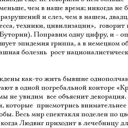
 меньше, чем в наше время; никогда не 
 разрушений и слез, чем в нашем, двад
есса, техники, цивилизации»,  говорит
уторин). Поправим одну цифру, и - оп
ушует эпидемия гриппа, а в немецком о
ашная болезнь  рост националистичес
ждены как-то жить бывшие однополчан
тают в одной погребальной конторе «К
мы не увидим  все объяснит декорация
 которые  присмотрись внимательнее 
бы. Весь мир спектакля поделен по цв
; когда Людвиг приходит в лечебницу д