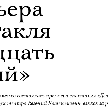
ьера
такля
дцать
ий»
менко состоялась премьера спектакля «Дв
рук театра Евгений Каменькович  взялся за 