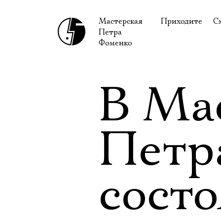
Мастерская
Приходите
С
Петра
В сентябре
С
Фоменко
В октябре
Н
Гастроли
Н
В Ма
Доступ для ин
В
Правила посе
В
Петр
Как добраться
Ф
состо