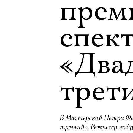
прем
спек
«Два
трет
В Мастерской Петра Фо
третий». Режиссер  худ