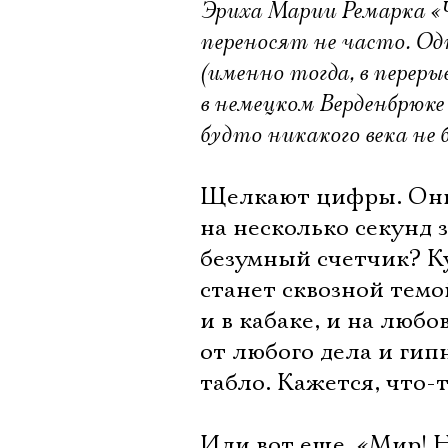
Эриха Марии Ремарка «
переносят не часто. Од
(именно тогда, в перер
в немецком Верденбрюке 
будто никакого века не б
Щелкают цифры. Они 
на несколько секунд 
безумный счетчик? Кур
станет сквозной темой
и в кабаке, и на люб
от любого дела и гип
табло. Кажется, что-т
Или вот еще. «Мир! 