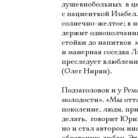
душевнобольных  в ц
с пациенткой Изабелл
солнечно-желтое; в 
держит однополчанин 
стойки до напитков 
и манерная соседка Л
преследует влюбленн
(Олег Нирян).
Подзаголовок и у Рем
молодости». «Мы отта
поколение, люди, при
делать,  говорит Юр
но и стал автором ин