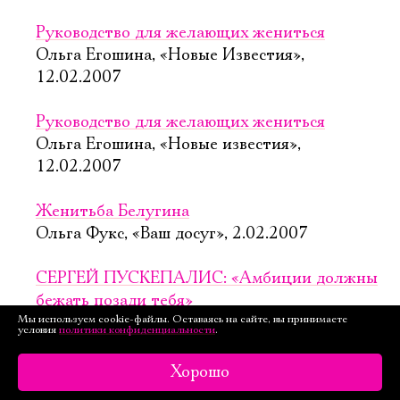
Руководство для желающих жениться
Ольга Егошина, «Новые Известия»,
12.02.2007
Руководство для желающих жениться
Ольга Егошина, «Новые известия»,
12.02.2007
Женитьба Белугина
Ольга Фукс, «Ваш досуг», 2.02.2007
СЕРГЕЙ ПУСКЕПАЛИС: «Амбиции должны
бежать позади тебя»
Мы используем cookie-файлы. Оставаясь на сайте, вы принимаете
Ирина Алпатова, «Культура», 1.02.2007
условия
политики конфиденциальности
.
Женитьба Белугина
Хорошо
Елена Ковальская, «Афиша», 23.01.2007