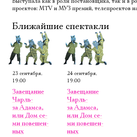
Выступала как в роли постановщика, так и в 
проектов: MTV и МУЗ премий, телепроектов на
Ближайшие спектакли
23 сентября,
24 сентября,
19:00
19:00
Завещание
Завещание
Чарль­
Чарль­
за Адам­са,
за Адам­са,
или Дом се­
или Дом се­
ми по­ве­шен­
ми по­ве­шен­
Электропочта
ных
ных