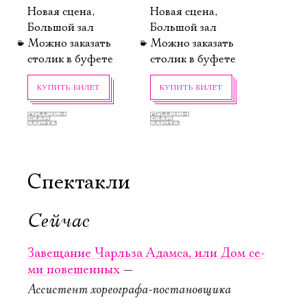
Новая сцена,
Новая сцена,
Имя
Большой зал
Большой зал
Можно заказать
Можно заказать
столик в буфете
столик в буфете
КУПИТЬ БИЛЕТ
КУПИТЬ БИЛЕТ
Ознакомиться
Спектакли
Сейчас
20 октября, 19:00
21 октября, 19:00
Завещание
Завещание
Завещание Чарль­за Адам­са, или Дом се­
Чарль­
Чарль­
ми по­ве­шен­ных
—
за Адам­са,
за Адам­са,
Ассистент хореографа-постановщика
или Дом се­
или Дом се­