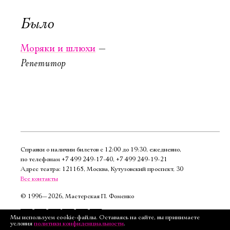
ми по­ве­шен­
ми по­ве­шен­
Было
ных
ных
Новая сцена,
Новая сцена,
Моряки и шлюхи
—
Большой зал
Большой зал
Репетитор
Можно заказать
Можно заказать
столик в буфете
столик в буфете
КУПИТЬ БИЛЕТ
КУПИТЬ БИЛЕТ
Справки о наличии билетов с 12:00 до 19:30, ежедневно,
по телефонам
+7 499 249‑17‑40
,
+7 499 249‑19‑21
Адрес театра: 121165, Москва, Кутузовский проспект, 30
Все контакты
©
1996—2026, Мастерская П. Фоменко
Подписаться
Мы используем cookie-файлы. Оставаясь на сайте, вы принимаете
условия
политики конфиденциальности
.