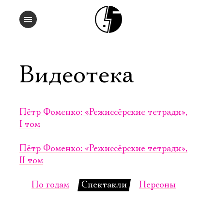
Видеотека
Пётр Фоменко: «Режиссёрские тетради»,
I том
Пётр Фоменко: «Режиссёрские тетради»,
II том
По годам
Спектакли
Персоны