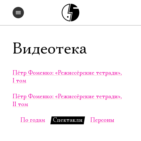
Видеотека
Пётр Фоменко: «Режиссёрские тетради»,
I том
Пётр Фоменко: «Режиссёрские тетради»,
II том
По годам
Спектакли
Персоны