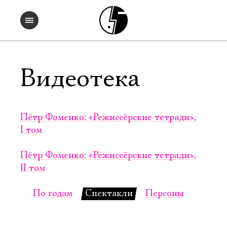
Видеотека
Пётр Фоменко: «Режиссёрские тетради»,
I том
Пётр Фоменко: «Режиссёрские тетради»,
II том
По годам
Спектакли
Персоны