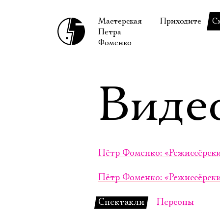
Мастерская
Приходите
С
Петра
В сентябре
С
Фоменко
В октябре
Н
Гастроли
Н
Виде
Доступ для ин
В
Правила посе
В
Как добраться
Ф
Пётр Фоменко: «Режиссёрски
Пётр Фоменко: «Режиссёрские
Спектакли
Персоны