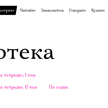
мотрите
Читайте
Знакомьтесь
Говорите
Купите
пектакли
История театра
Пётр Фоменко
Форум
Билеты
еспектакли
Пресса о театре
Евгений Каменькович
Вопросы—ответы
Подароч
а нашей сцене
Новости
Актёры
Контакты
Сувени
отека
валидов
идеотека
Архив спектаклей
Режиссёры
Личный приём
Столик 
щения
неклассные чтения
Архив проектов
Художники
отовыставка
Благодарности
Руководство
Библиотека Гумилёва
Сотрудники
е тетради», I том
Официальные документы
Юрий Степанов
 тетради», II том
По годам
Владимир Максимов