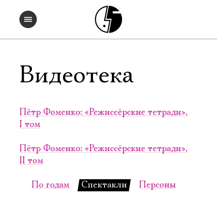
Видеотека
Пётр Фоменко: «Режиссёрские тетради»,
I том
Пётр Фоменко: «Режиссёрские тетради»,
II том
По годам
Спектакли
Персоны