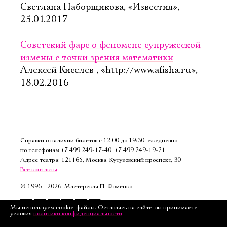
Светлана Наборщикова, «Известия»,
25.01.2017
Советский фарс о феномене супружеской
измены с точки зрения математики
Алексей Киселев , «http://www.afisha.ru»,
18.02.2016
Справки о наличии билетов с 12:00 до 19:30, ежедневно,
по телефонам
+7 499 249‑17‑40
,
+7 499 249‑19‑21
Адрес театра: 121165, Москва, Кутузовский проспект, 30
Все контакты
©
1996—2026, Мастерская П. Фоменко
Подписаться
Мы используем cookie-файлы. Оставаясь на сайте, вы принимаете
условия
политики конфиденциальности
.
на рассылку