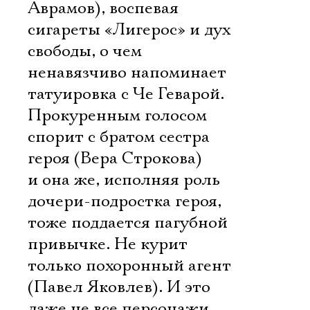
Аврамов), воспевая
сигареты «Лигерос» и дух
свободы, о чем
ненавязчиво напоминает
татуировка с Че Геварой.
Прокуренным голосом
спорит с братом сестра
героя (Вера Строкова)
и она же, исполняя роль
дочери-подростка героя,
тоже поддается пагубной
привычке. Не курит
только похоронный агент
(Павел Яковлев). И это
даже не все персонажи
Электропочта