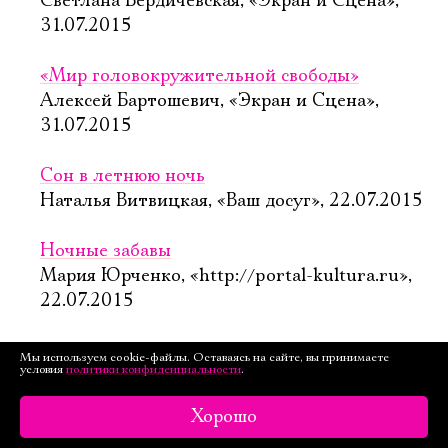
Светлана Бердичевская, «Экран и Сцена»,
31.07.2015
«Мир головокружительной свободы»
Алексей Бартошевич, «Экран и Сцена»,
31.07.2015
Сон в летнюю ночь
Наталья Витвицкая, «Ваш досуг», 22.07.2015
Ночные забавы
Мария Юрченко, «http://portal-kultura.ru»,
22.07.2015
Это был не сон?
Мы используем cookie-файлы. Оставаясь на сайте, вы принимаете
условия
политики конфиденциальности
.
Марина Шимадина, «http://ptj.spb.ru»,
20.07.2015
Хорошо