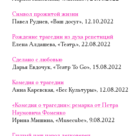
Имя
Символ прожитой жизни
Павел Руднев, «Ваш досуг», 12.10.2022
Рождение трагедии из духа репетиций
Ознакомиться
Елена Алдашева, «Театр.», 22.08.2022
Сделано с любовью
Дарья Евдочук, «Театр To Go», 15.08.2022
Комедия о трагедии
Анна Каревская, «Бес Культуры», 12.08.2022
«Комедия о трагедии»: ремарка от Петра
Наумовича Фоменко
Ирина Мишина, «Musecube», 9.08.2022
Глупый наш народ легковерен