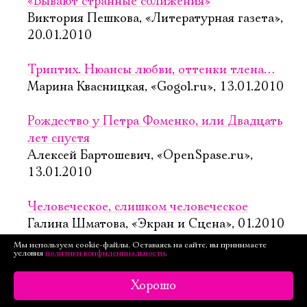
«Бывают странные сближения»
Виктория Пешкова, «Литературная газета»,
20.01.2010
Триптих. Нюансы любви, оттенки тлена…
Марина Квасницкая, «Gogol.ru», 13.01.2010
Рождество у Петра Фоменко, или Двадцать
лет спустя
Алексей Бартошевич, «OpenSpase.ru»,
13.01.2010
Человеческое, слишком человеческое
Галина Шматова, «Экран и Сцена», 01.2010
Мы используем cookie-файлы. Оставаясь на сайте, вы принимаете
условия
политики конфиденциальности
.
Кирилл Пирогов все-таки соблазнил Галину
Тюнину
Хорошо
Анастасия Плешакова, «Комсомольская