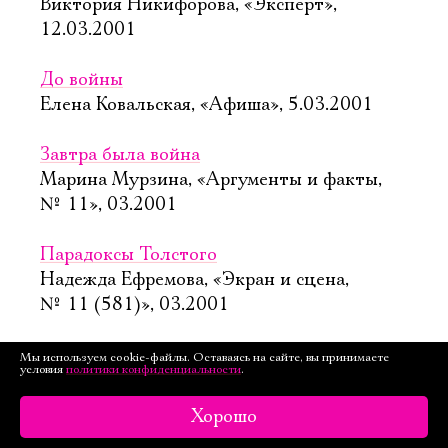
Виктория Никифорова, «Эксперт»,
12.03.2001
До войны
Елена Ковальская, «Афиша», 5.03.2001
Завтра была война
Марина Мурзина, «Аргументы и факты,
№ 11», 03.2001
Парадоксы Толстого
Надежда Ефремова, «Экран и сцена,
№ 11 (581)», 03.2001
Другая жизнь
Мы используем cookie-файлы. Оставаясь на сайте, вы принимаете
условия
политики конфиденциальности
.
Валерий Семеновский, «Театр, № 2»,
03.2001
Хорошо