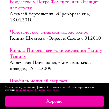
Рождество у Петра Фоменко, или Двадцать
лет спустя
Алексей Бартошевич, «OpenSpase.ru»,
13.01.2010
Человеческое, слишком человеческое
Галина Шматова, «Экран и Сцена», 01.2010
Кирилл Пирогов все-таки соблазнил Галину
Тюнину
Анастасия Плешакова, «Комсомольская
правда», 25.12.2009
Профиль молнией сверкает
Наталия Каминская, «Культура», 17.12.2009
Мы используем cookie-файлы. Оставаясь на сайте, вы принимаете
условия
политики конфиденциальности
.
Импровизаторы любовных песен
Хорошо
Марина Тимашева, «Радио Свобода»,