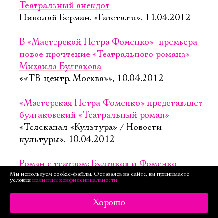
Театральный анекдот
Николай Берман, «Газета.ru», 11.04.2012
В «Мастерской Петра Фоменко»  премьера 
новое прочтение «Театрального романа»
Михаила Булгакова
««ТВ-центр. Москва»», 10.04.2012
«Мастерская Петра Фоменко» представляет
булгаковский «Театральный роман»
«Телеканал «Культура» / Новости
культуры», 10.04.2012
Роман с театром: Булгаков и Фоменко
Мы используем cookie-файлы. Оставаясь на сайте, вы принимаете
«Радио «Свобода»», 10.04.2012
условия
политики конфиденциальности
.
«В театре единоначалие лучше демократии»
Хорошо
Елена Губайдуллина, «Известия», 10.04.2012