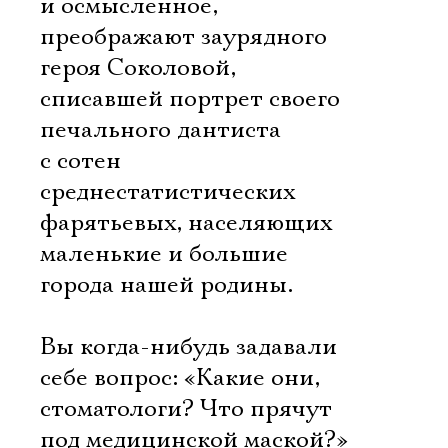
и осмысленное,
преображают заурядного
героя Соколовой,
списавшей портрет своего
печального дантиста
с сотен
среднестатистических
фарятьевых, населяющих
маленькие и большие
Электропочта
города нашей родины.
Имя
Вы когда-нибудь задавали
себе вопрос: «Какие они,
стоматологи? Что прячут
под медицинской маской?»