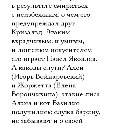
в результате смириться
с неизбежным, о чем его
предупреждал друг
Кризальд. Этаким
вкрадчивым, и умным,
и лощеным искусителем
его играет Павел Яковлев.
А каковы слуги? Ален
(Игорь Войнаровский)
Электропочта
и Жоржетта (Елена
Ворончихина)  этакие лиса
Имя
Алиса и кот Базилио
получились: служа барину,
не забывают и о своей