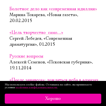
Болотное дело как «современная идиллия»
Марина Токарева, «Новая газета»,
20.02.2015
«Цель творчество  само…»
Сергей Лебедев, «Современная
драматургия», 01.2015
Русские вопросы
Алексей Семенов, «Псковская губерния»,
19.11.2014
«После занавеса»: дождаться неба в алмазах
Мы используем cookie-файлы. Оставаясь на сайте, вы принимаете
Анна Балуева, «Комсомольская правда»,
условия
политики конфиденциальности
.
30.10.2014
Хорошо
Все начинается в фойе