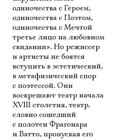
Электропочта
одиночества с Героем,
одиночества с Поэтом,
одиночества с Мечтой 
Имя
третье лицо на любовном
свидании». Но режиссер
и артисты не боятся
вступить в эстетический,
Ознакомиться
в метафизический спор
с поэтессой. Они
воскрешают театр начала
XVIII столетия, театр,
словно сошедший
с полотен Фрагонара
и Ватто, пропуская его