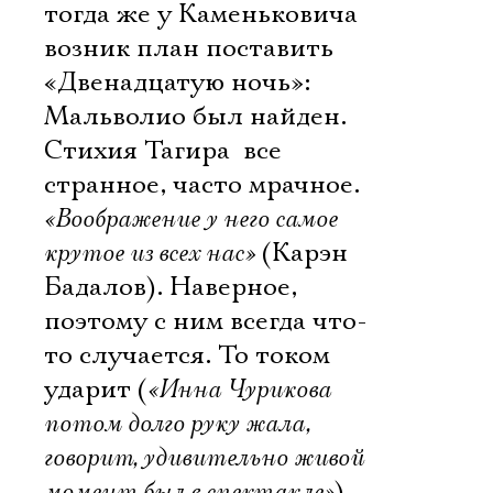
тогда же у Каменьковича
возник план поставить
«Двенадцатую ночь»:
Мальволио был найден.
Стихия Тагира  все
странное, часто мрачное.
«Воображение у него самое
крутое из всех нас»
(Карэн
Бадалов). Наверное,
поэтому с ним всегда что-
то случается. То током
ударит (
«Инна Чурикова
потом долго руку жала,
говорит, удивительно живой
момент был в спектакле»
),