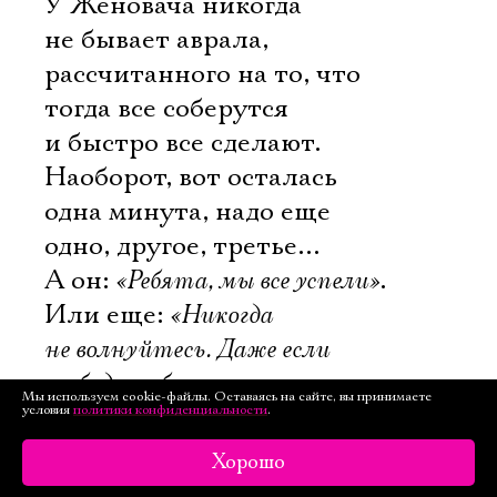
У Женовача никогда
не бывает аврала,
рассчитанного на то, что
тогда все соберутся
и быстро все сделают.
Наоборот, вот осталась
одна минута, надо еще
одно, другое, третье…
А он:
«Ребята, мы все успели»
.
Или еще:
«Никогда
не волнуйтесь. Даже если
вы будете болеть, я вам все
Мы используем cookie-файлы. Оставаясь на сайте, вы принимаете
условия
сделал так, что зритель то,
политики конфиденциальности
.
что ему надо, поймет».
Хорошо
Про Женовача