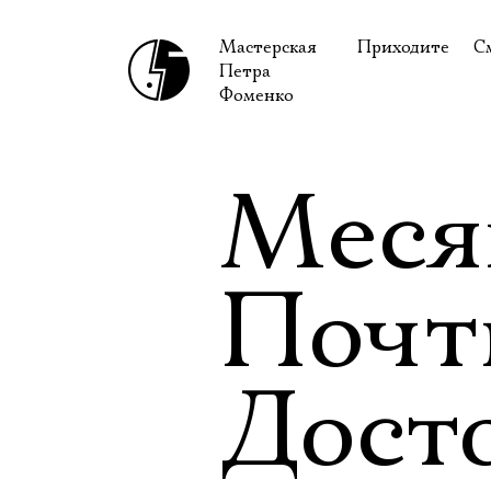
Мастерская
Приходите
С
Петра
В сентябре
С
Фоменко
В октябре
Н
Гастроли
Н
Месяц
Доступ для ин
В
Правила посе
В
Почт
Как добраться
Ф
Дост