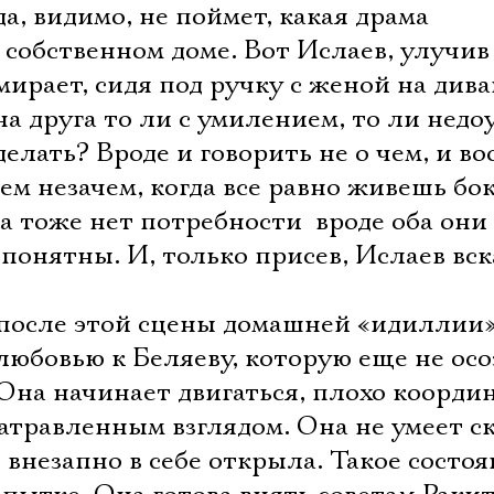
а, видимо, не поймет, какая драма
о собственном доме. Вот Ислаев, улучив
мирает, сидя под ручку с женой на дива
а друга то ли с умилением, то ли недоу
делать? Вроде и говорить не о чем, и в
ем незачем, когда все равно живешь бок
а тоже нет потребности  вроде оба они
 понятны. И, только присев, Ислаев вс
после этой сцены домашней «идиллии»
любовью к Беляеву, которую еще не осо
 Она начинает двигаться, плохо коорди
затравленным взглядом. Она не умеет с
, внезапно в себе открыла. Такое состо