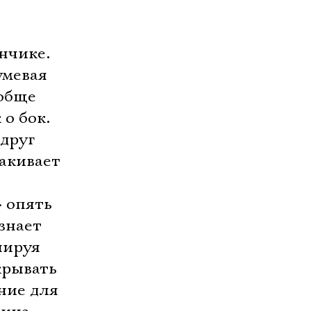
нчике.
мевая 
ообще
 о бок.
 друг
какивает
 опять
знает
нируя
крывать
яние для