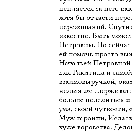
цепляется за него как
хотя бы отчасти пер
переживаний. Спутник
известно. Быть может
Петровны. Но сейчас 
ей помочь просто вы
Натальей Петровной к
для Ракитина и самой
взаимовыручкой, ока
нельзя же сдерживать
больше поделиться и н
ума, своей чуткости, 
Муж героини, Ислаев 
хуже воровства. Дел