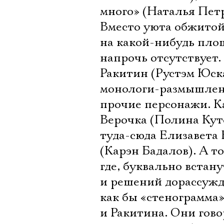
много» (Наталья Петр
Вместо уюта обжитой
на какой-нибудь пло
напрочь отсутствует
Ракитин (Рустэм Юска
монологи-размышлени
прочие персонажи. К
Верочка (Полина Кут
туда-сюда Елизавета
(Карэн Бадалов). А т
где, буквально встан
и решений дорассужда
как бы «стенограмм
и Ракитина. Они гово