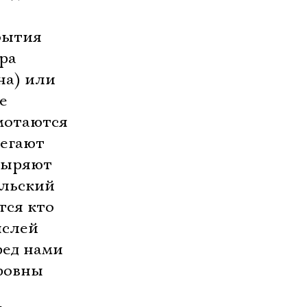
бытия
ра
на) или
е
мотаются
бегают
ныряют
ельский
тся кто
ыслей
ред нами
ровны