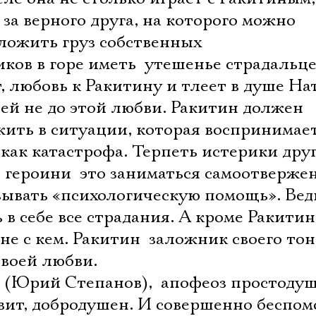
 за верного друга, на которого можно
еложить груз собственных
ов в горе иметь  утешенье страдальце
, любовь к Ракитину и тлеет в душе На
ей не до этой любви. Ракитин должен
жить в ситуации, которая воспринимае
ак катастрофа. Терпеть истерики друг
 героини  это заниматься самоотверже
зывать «психологическую помощь». Вед
 в себе все страдания. А кроме Ракитин
е с кем. Ракитин  заложник своего то
своей любви.
(Юрий Степанов),  апофеоз простодуш
овит, добродушен. И совершенно беспо