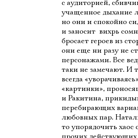
с аудиторией, сбивчи
учащенное дыхание л
но они и спокойно си
и заносит  вихрь со
бросает героев из сто
они еще ни разу не 
персонажами. Все веду
таки не замечают. И т
всегда «уворачиваясь
«картинки», пронося
и Ракитина, прикиды
перебирающих вариа
любовных пар. Натал
то упорядочить хаос 
прочих действующих