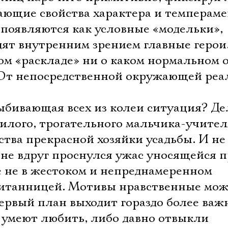
ающие свойства характера и темпераме
 появляются как условные «модельки»,
дят внутренним зрением главные герои
ком «раскладе» ни о каком нормальном
 От непосредственной окружающей реа
ыбивающая всех из колеи ситуация? Де
милого, трогательного мальчика-учител
тва прекрасной хозяйки усадьбы. И не 
вне вдруг проснулся ужас уносящейся 
е не в жестоком и непреднамеренном
питанницей. Мотивы нравственные мо
Электропочта
первый план выходит гораздо более важ
е умеют любить, либо давно отвыкли