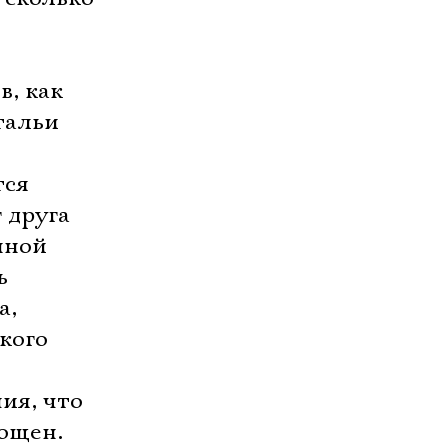
в, как
тальи
тся
 друга
нной
ь
а,
нкого
ия, что
мощен.