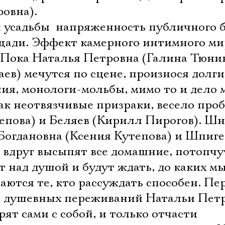
овна).
 усадьбы  напряженность публичного 
щади. Эффект камерного интимного ми
. Пока Наталья Петровна (Галина Тюни
ев) мечутся по сцене, произнося долги
я, монологи-мольбы, мимо то и дело 
ак неотвязчивые призраки, весело про
епова) и Беляев (Кирилл Пирогов). Ш
 Богдановна (Ксения Кутепова) и Шпиг
о вдруг высыпят все домашние, потопчу
ут над душой и будут ждать, до каких м
ются те, кто рассуждать способен. Пе
а» душевных переживаний Натальи Пет
рят сами с собой, и только отчасти