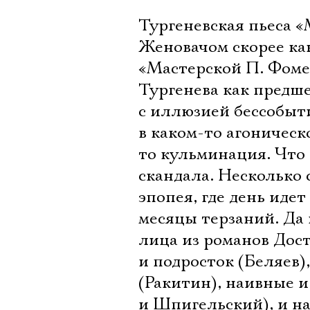
Тургеневская пьеса «
Женовачом скорее ка
«Мастерской П. Фоме
Тургенева как предше
с иллюзией бессобыти
в каком-то агоническ
то кульминация. Что 
скандала. Несколько 
эпопея, где день идет
месяцы терзаний. Да
лица из романов Дост
и подросток (Беляев
(Ракитин), наивные 
и Шпигельский), и на