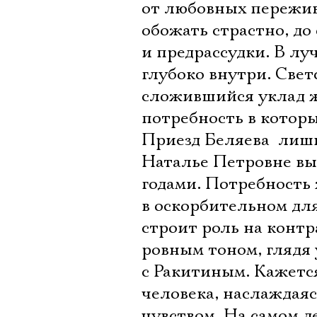
от любовных пережив
обожать страстно, до
и предрассудки. В лу
глубоко внутри. Свет
сложившийся уклад ж
потребность в которы
Приезд Беляева  ли
Наталье Петровне вы
годами. Потребность 
в оскорбительном дл
строит роль на контр
ровным тоном, глядя 
с Ракитиным. Кажется
человека, наслаждаяс
чувством. На самом д