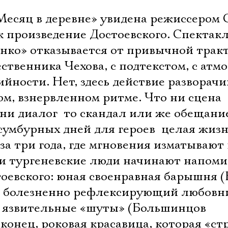
Месяц в деревне» увидена режиссером 
к произведение Достоевского. Спектак
нко» отказывается от привычной трак
ственника Чехова, с подтекстом, с атм
йности. Нет, здесь действие разворачи
ом, взнервленном ритме. Что ни сцена 
ни диалог  то скандал или же обещани
сумбурных дней для героев  целая жиз
 за три года, где мгновения изматывают
 и тургеневские люди начинают напоми
оевского: юная своенравная барышня (
), болезненно рефлексирующий любовн
и язвительные «шуты» (Большинцов
конец, роковая красавица, которая «ст