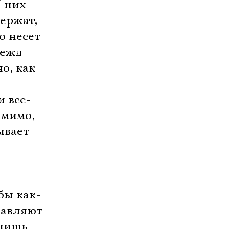
У них
ержат,
о несет
дежд
о, как
и все-
 мимо,
ывает
бы как-
тавляют
 лишь