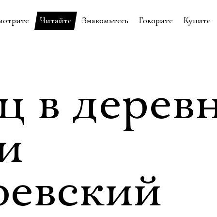
мотрите
Читайте
Знакомьтесь
Говорите
Купите
пектакли
История театра
Пётр Фоменко
Форум
Билеты
еспектакли
Пресса о театре
Евгений Каменькович
Вопросы—ответы
Подароч
а нашей сцене
Новости
Актёры
Контакты
Сувени
 в деревн
валидов
идеотека
Архив спектаклей
Режиссёры
Личный приём
Столик 
щения
неклассные чтения
Архив проектов
Художники
и
отовыставка
Благодарности
Руководство
Библиотека Гумилёва
Сотрудники
оевский
Официальные документы
Юрий Степанов
Владимир Максимов