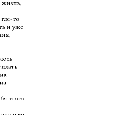
 жизнь,
 где-то
ть и уже
ния,
лось
тихать
ина
она
бя этого
 сколько