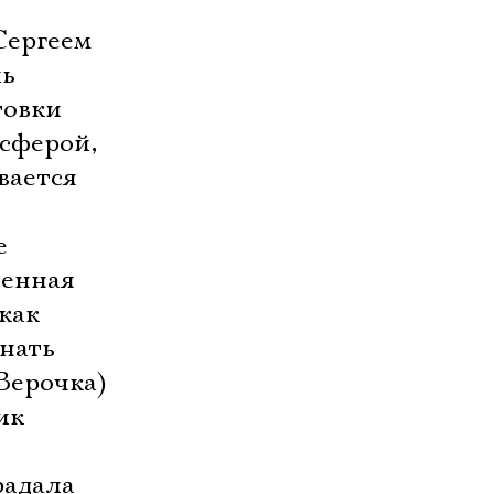
Сергеем
ль
товки
осферой,
вается
е
ненная
 как
нать
Верочка)
ик
радала