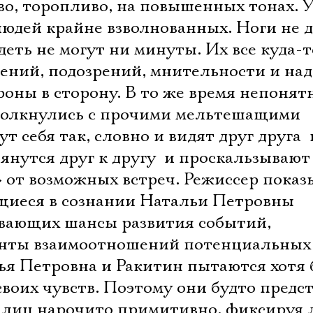
во, торопливо, на повышенных тонах. 
юдей крайне взволнованных. Ноги не д
деть не могут ни минуты. Их все куда-т
мнений, подозрений, мнительности и на
роны в сторону. В то же время непонятн
столкнулись с прочими мельтешащими
т себя так, словно и видят друг друга  
янутся друг к другу  и проскальзывают
» от возможных встреч. Режиссер показ
щиеся в сознании Натальи Петровны
вающих шансы развития событий,
нты взаимоотношений потенциальных
ья Петровна и Ракитин пытаются хотя 
своих чувств. Поэтому они будто предс
 лиц нарочито примитивно, фиксируя