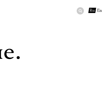
Ru
En
ный сертификат
ры
е.
в буфете