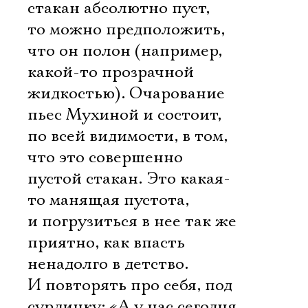
Имя
стакан абсолютно пуст,
то можно предположить,
что он полон (например,
какой-то прозрачной
Ознакомиться
жидкостью). Очарование
пьес Мухиной и состоит,
по всей видимости, в том,
что это совершенно
пустой стакан. Это какая-
то манящая пустота,
и погрузиться в нее так же
приятно, как впасть
ненадолго в детство.
И повторять про себя, под
сурдинку: «А у нас сегодня