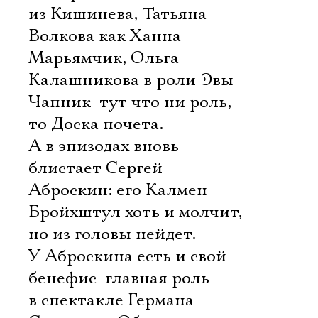
из Кишинева, Татьяна
Волкова как Ханна
Марьямчик, Ольга
Калашникова в роли Эвы
Чапник  тут что ни роль,
то Доска почета.
А в эпизодах вновь
блистает Сергей
Аброскин: его Калмен
Бройхштул хоть и молчит,
но из головы нейдет.
У Аброскина есть и свой
бенефис  главная роль
в спектакле Германа