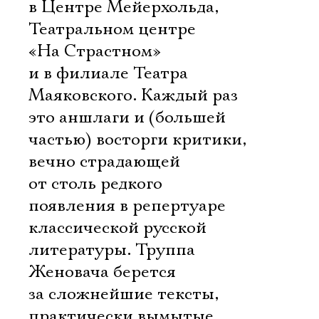
в Центре Мейерхольда,
Театральном центре
«На Страстном»
и в филиале Театра
Маяковского. Каждый раз
это аншлаги и (большей
частью) восторги критики,
вечно страдающей
от столь редкого
появления в репертуаре
классической русской
литературы. Труппа
Женовача берется
за сложнейшие тексты,
практически вымытые