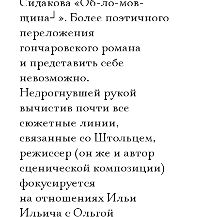
Сидакова «Об-ло-мов-
щина
┘
». Более поэтичного
переложения
гончаровского романа
и представить себе
невозможно.
Недрогнувшей рукой
вычистив почти все
сюжетные линии,
связанные со Штольцем,
режиссер (он же и автор
сценической композиции)
фокусируется
на отношениях Ильи
Ильича с Ольгой