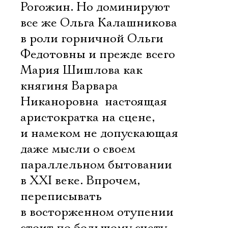
Рогожин. Но доминируют
все же Ольга Калашникова
Электропочта
в роли горничной Ольги
Федотовны и прежде всего
Имя
Мария Шишлова как
княгиня Варвара
Никаноровна  настоящая
аристократка на сцене,
Ознакомиться
и намеком не допускающая
даже мысли о своем
параллельном бытовании
в XXI веке. Впрочем,
переписывать
в восторженном отупении