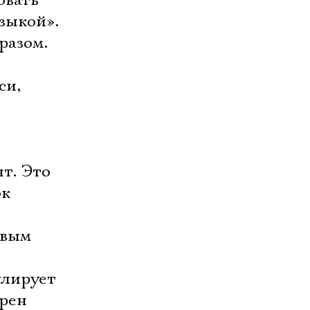
овать
зыкой».
разом.
си,
нт. Это
ок
я
овым
улирует
ярен