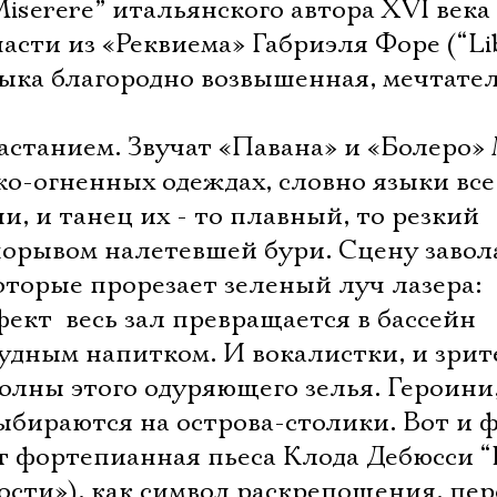
iserere” итальянского автора ХVI века
асти из «Реквиема» Габриэля Форе (“Li
узыка благородно возвышенная, мечтате
астанием. Звучат «Павана» и «Болеро»
ко-огненных одеждах, словно языки все
 и танец их - то плавный, то резкий
 порывом налетевшей бури. Сцену заво
торые прорезает зеленый луч лазера:
ект  весь зал превращается в бассейн
дным напитком. И вокалистки, и зрител
олны этого одуряющего зелья. Героини
выбираются на острова-столики. Вот и 
 фортепианная пьеса Клода Дебюсси “L
дости»), как символ раскрепощения, пер