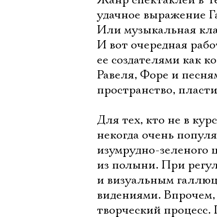
Жанр спектаклей в Те
удачное выражение Га
Или музыкальная кла
И вот очередная рабо
ее создателями как 
Равеля, Форе и песня
пространство, пласти
Для тех, кто не в кур
некогда очень попул
изумрудно-зеленого ц
из полыни. При регу
и визуальным галлюц
видениями. Впрочем, 
творческий процесс.