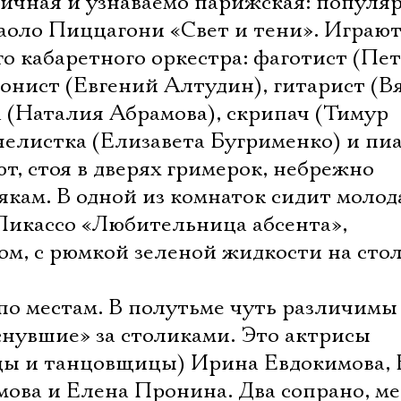
личная и узнаваемо парижская: популя
аоло Пиццагони «Свет и тени». Играют
о кабаретного оркестра: фаготист (Пе
онист (Евгений Алтудин), гитарист (В
 (Наталия Абрамова), скрипач (Тимур
челистка (Елизавета Бугрименко) и пи
т, стоя в дверях гримерок, небрежно
кам. В одной из комнаток сидит молод
икассо «Любительница абсента»,
м, с рюмкой зеленой жидкости на стол
 по местам. В полутьме чуть различимы
снувшие» за столиками. Это актрисы
ицы и танцовщицы) Ирина Евдокимова,
мова и Елена Пронина. Два сопрано, м