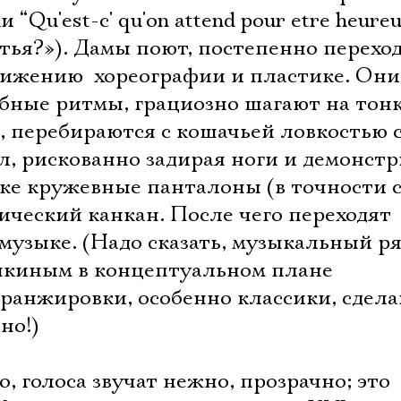
“Qu'est-c' qu'on attend pour etre heure
тья?»). Дамы поют, постепенно перехо
вижению  хореографии и пластике. Они
обные ритмы, грациозно шагают на тон
, перебираются с кошачьей ловкостью с
ол, рискованно задирая ноги и демонст
е кружевные панталоны (в точности с
сический канкан. После чего переходят
музыке. (Надо сказать, музыкальный р
нкиным в концептуальном плане
аранжировки, особенно классики, сдел
но!)
, голоса звучат нежно, прозрачно; это