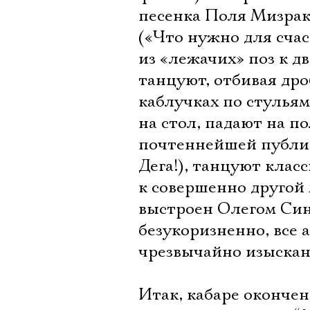
песенка Поля Мизраки 
(«Что нужно для счас
из «лежачих» поз к д
танцуют, отбивая др
каблучках по стульям
на стол, падают на п
почтеннейшей публик
Дега!), танцуют клас
к совершенно другой 
выстроен Олегом Си
безукоризненно, все 
чрезвычайно изыскан
Итак, кабаре окончено