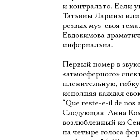
и контральто. Если у
Татьяны Ларины или 
резвых муз  своя те
Евдокимова драматичн
инфернальна.
Первый номер в звук
«атмосферного» спект
пленительную, гибку
исполняя каждая сво
“Que reste-e-il de no
Следующая  Анна Ком
возлюбленный из Сен
на четыре голоса фо