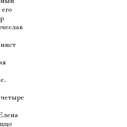
рный
 его
тр
ячеслав
анист
ая
е.
 четыре
 Елена
еццо