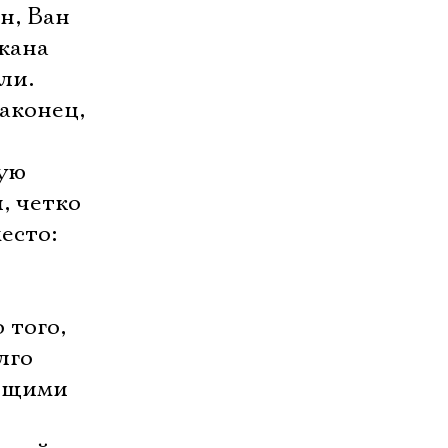
н, Ван
акана
ли.
аконец,
ную
, четко
есто:
 того,
лго
рящими