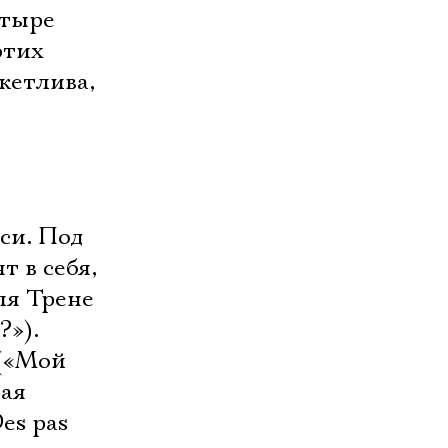
етыре
этих
кетлива,
си. Под
 в себя,
ля Трене
?»).
 («Мой
ная
es pas