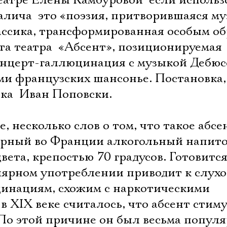
атре Елены Камбуровой  если использ
лича  это «поэзия, притворившаяся му
ссика, трансформированная особым об
та театра  «Абсент», позиционируемая
концерт-галлюцинация с музыкой Дебюс
ми французских шансонье. Постановка,
ка  Иван Поповски.
се, несколько слов о том, что такое абсе
ярный во Франции алкогольный напит
вета, крепостью 70 градусов. Готовитс
лярном употреблении приводит к слух
инациям, схожим с наркотическими
в XIX веке считалось, что абсент стим
 По этой причине он был весьма попул