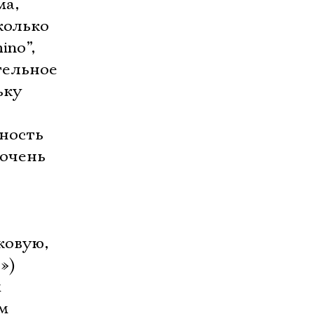
ма,
колько
ino”,
ельное 
ьку
тность
 очень
овую, 
»)
х
м