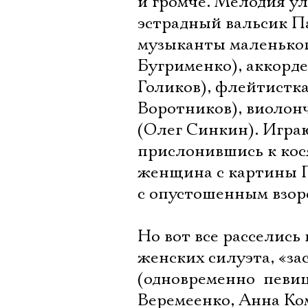
и громче. Мелодия у
эстрадный вальсик П
музыканты маленьког
Бугрименко), аккорде
Голиков), флейтистка
Воротников), виолон
(Олег Синкин). Играю
прислонившись к кося
женщина с картины П
с опустошенным взоро
Но вот все расселись
женских силуэта, «за
(одновременно  пев
Веремеенко, Анна Ко