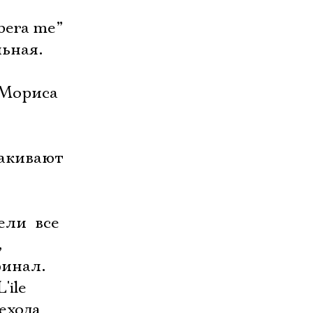
bera me”
льная.
 Мориса
лакивают
и  все
,
финал.
'ile
ехода