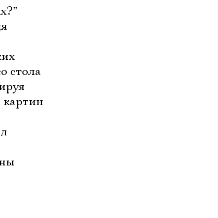
ux?”
дя
ких
о стола
рируя
 картин
яд
аны