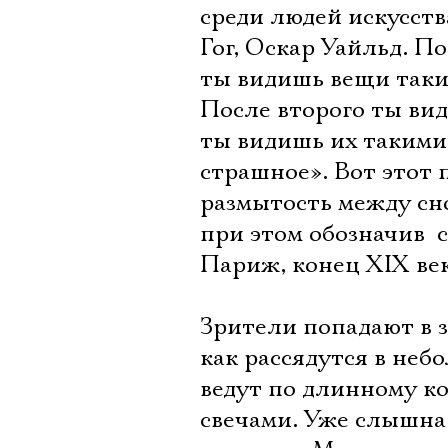
среди людей искусств
Гог, Оскар Уайльд. По
ты видишь вещи таким
После второго ты вид
ты видишь их такими, 
страшное». Вот этот
размытость между сно
при этом обозначив  
Париж, конец ХIХ век
Зрители попадают в з
как рассядутся в небо
ведут по длинному к
свечами. Уже слышна м