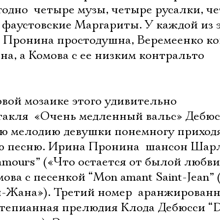
годно  четыре музы, четыре русалки, ч
фаустовские Маргариты. У каждой из 
ма. Пронина простодушна, Веремеенко ко
а, а Комова с ее низким контральто 
овой мозаике этого удивительно
акля  «Очень медленный вальс» Дебюс
ю мелодию девушки понемногу приходят
ю песню. Ирина Пронина  шансон Шар
s amours” («Что остается от былой любви
ова с песенкой “Mon amant Saint-Jean”
Электропочта
-Жана»). Третий номер  аранжирован
ртепианная прелюдия Клода Дебюсси “D