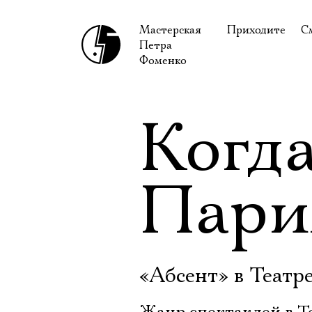
Мастерская
Приходите
С
Петра
В сентябре
С
Фоменко
В октябре
Н
Гастроли
Н
Когда
Доступ для ин
В
Правила посе
В
Пари
Как добраться
Ф
«Абсент» в Театр