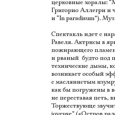
церковные хоралы: “M
Григорио Аллегри и ч
и “In paradisum”). М
Спектакль идет с нар
Равеля. Актрисы в яр
пожирающего пламени,
и рваный  будто под
технические дымы, ко
возникает особый эфф
с маслянистым изумру
как бы погружены в в
не переставая петь, 
Торжествующе звучит
joyeuse” («Остров ра