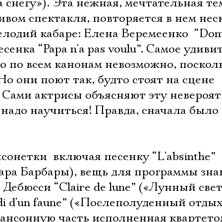
Имя
на снегу»). Эта нежная, мечтательная те
вом спектакля, повторяется в нем нес
елодий кабаре: Елена Веремеенко  “Dom
сенка “Papa n'a pas voulu”. Самое удивит
то по всем канонам невозможно, поскол
Ознакомиться
Но они поют так, будто стоят на сцене
. Сами актрисы объясняют эту невероя
: надо научиться! Правда, сначала было
нетки  включая песенку “L'absinthe”
ара Барбары), вещь для программы знак
Дебюсси “Claire de lune” («Лунный свет
midi d'un faune” («Послеполуденный отды
шансонную часть исполненная квартето