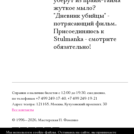
уберут из прайм-тайма
жуткое мыло?
"Дневник убийцы" -
потрясающий фильм.
Присоединяюсь к
Stulmanka - смотрите
обязательно!
Справки о наличии билетов с 12:00 до 19:30, ежедневно,
по телефонам
+7 499 249‑17‑40
,
+7 499 249‑19‑21
Адрес театра: 121165, Москва, Кутузовский проспект, 30
Все контакты
©
1996—2026, Мастерская П. Фоменко
Подписаться
Мы используем cookie-файлы. Оставаясь на сайте, вы принимаете