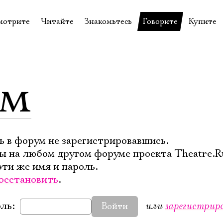
мотрите
Читайте
Знакомьтесь
Говорите
Купите
пектакли
История театра
Пётр Фоменко
Форум
Билеты
еспектакли
Пресса о театре
Евгений Каменькович
Вопросы—ответы
Подароч
ум
а нашей сцене
Новости
Актёры
Контакты
Сувени
валидов
идеотека
Архив спектаклей
Режиссёры
Личный приём
Столик 
щения
неклассные чтения
Архив проектов
Художники
отовыставка
Благодарности
Руководство
ь в форум не зарегистрировавшись.
ы на любом другом форуме проекта Theatre.R
Библиотека Гумилёва
Сотрудники
эти же имя и пароль.
Официальные документы
Юрий Степанов
осстановить
.
Владимир Максимов
или
зарегистрир
ль:
Войти