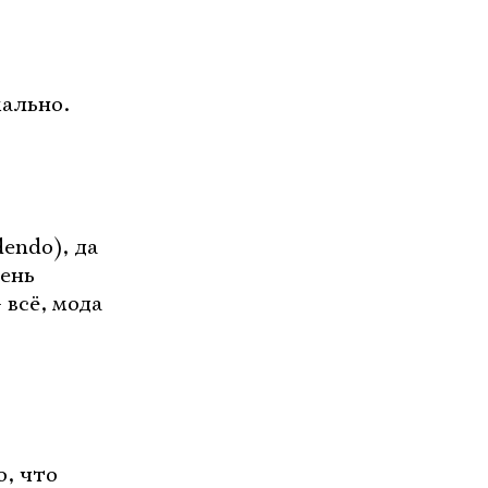
мально.
endo), да
чень
 всё, мода
о, что