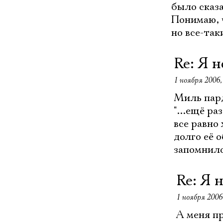
было сказа
Понимаю, 
но все-так
Re: Я н
1 ноября 2006,
Миль пард
"...ещё р
все равно
долго её 
запомнило
Re: Я 
1 ноября 2006,
А меня пр