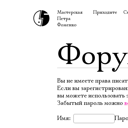
Мастерская
Приходите
С
Петра
В сентябре
С
Фоменко
В октябре
Н
Фор
Гастроли
Н
Доступ для ин
В
Правила посе
В
Как добраться
Ф
Вы не имеете права писат
Если вы зарегистрирован
вы можете использовать 
Забытый пароль можно
в
Имя:
Паро