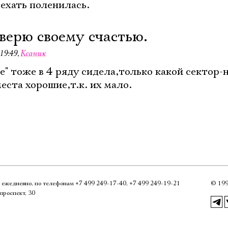
ъехать поленилась.
 верю своему счастью.
19:49
,
Ксаник
не" тоже в 4 ряду сидела,только какой сектор-
места хорошие,т.к. их мало.
0, ежедневно, по телефонам
+7 499 249‑17‑40
,
+7 499 249‑19‑21
©
199
проспект, 30