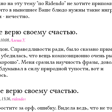
но на эту тему "по Ridendo" не хотите припом
что в нынешнее Ваше блюдо нужны такие инг
и - нечестно.
е верю своему счастью.
 10:08
,
Алеша У.
он. Справедливости ради, было сказано прим
аз убедилась, что вещь композиционно очень р
 хорошо". Меня сразила научность фразы, дов
обдумывал в силу природной тупости, вот и
сь.
не верю своему счастью.
 15:36
,
ridendo+
остите за орф. ошибку. Видела ведь, что не т