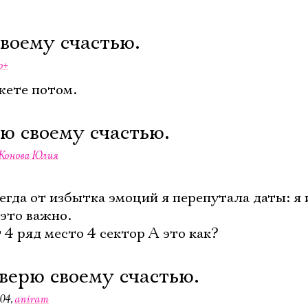
своему счастью.
o+
жете потом.
рю своему счастью.
Конова Юлия
сегда от избытка эмоций я перепутала даты: я 
 это важно.
 4 ряд место 4 сектор А это как?
 верю своему счастью.
:04
,
aniram