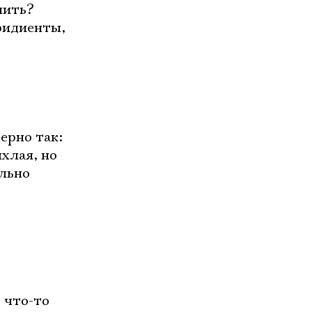
нить?
ридиенты,
ерно так:
ыхлая, но
ольно
о что-то