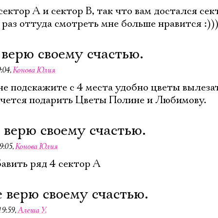
сектор А и сектор В, так что вам достался сек
 раз оттуда смотреть мне больше нравится :))
 верю своему счастью.
:04
,
Конова Юлия
не подскажите с 4 места удобно цветы вылеза
очется подарить Цветы Полине и Любимову.
е верю своему счастью.
9:05
,
Конова Юлия
авить ряд 4 сектор А
е верю своему счастью.
Электропочта
19:59
,
Алеша У.