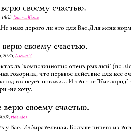
 верю своему счастью.
 18:53
,
Конова Юлия
.Не знаю дорого ли это для Вас.Для меня нор
е верю своему счастью.
, 20:35
,
Алеша У.
ектакль "композиционно очень рыхлый" (по Rid
ина говорила, что перввое действие для неё о
арод голосует ногами... И это - не "Кислород" -
и -не хочу.
е верю своему счастью.
00:07
,
ridendo+
ь у Вас. Избирательная. Больше ничего из тог