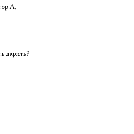
тор А,
)
ть дарить?