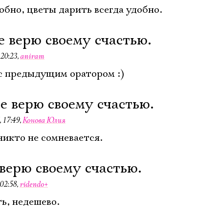
обно, цветы дарить всегда удобно.
Имя
е верю своему счастью.
 20:23
,
aniram
с предыдущим оратором :)
Ознакомиться
не верю своему счастью.
 17:49
,
Конова Юлия
никто не сомневается.
 верю своему счастью.
02:58
,
ridendo+
ь, недешево.