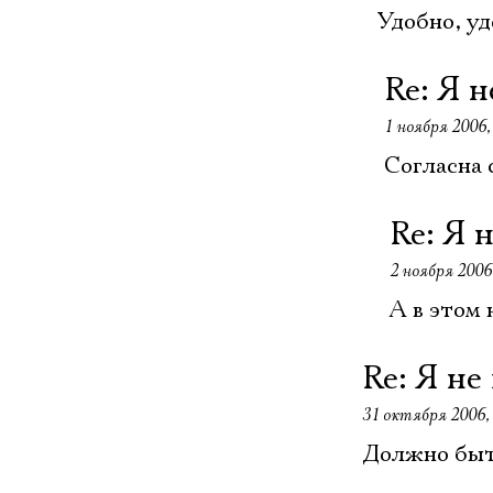
Удобно, уд
Re: Я н
1 ноября 2006,
Согласна 
Re: Я 
2 ноября 2006,
А в этом 
Re: Я не
31 октября 2006, 
Должно быт