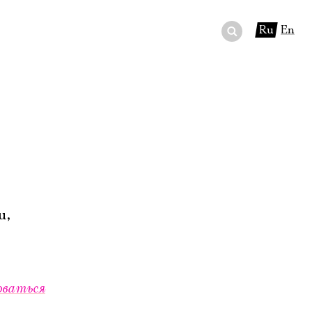
Ru
En
ный сертификат
ры
в буфете
u,
оваться