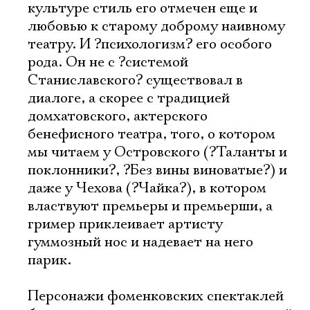
культуре стиль его отмечен еще и
Электропочта
любовью к старому доброму наивному
театру. И ?психологизм? его особого
Имя
рода. Он не с ?системой
Станиславского? существовал в
диалоге, а скорее с традицией
домхатовского, актерского
бенефисного театра, того, о котором
Ознакомиться
мы читаем у Островского (?Таланты и
поклонники?, ?Без вины виноватые?) и
даже у Чехова (?Чайка?), в котором
властвуют премьеры и премьерши, а
гример приклеивает артисту
гуммозный нос и надевает на него
парик.
Персонажи фоменковских спектаклей