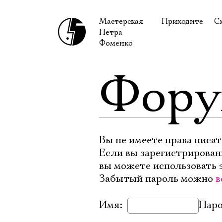
Мастерская
Приходите
С
Петра
В сентябре
С
Фоменко
В октябре
Н
Фор
Гастроли
Н
Доступ для ин
В
Правила посе
В
Как добраться
Ф
Вы не имеете права писат
Если вы зарегистрирован
вы можете использовать 
Забытый пароль можно
в
Имя:
Паро