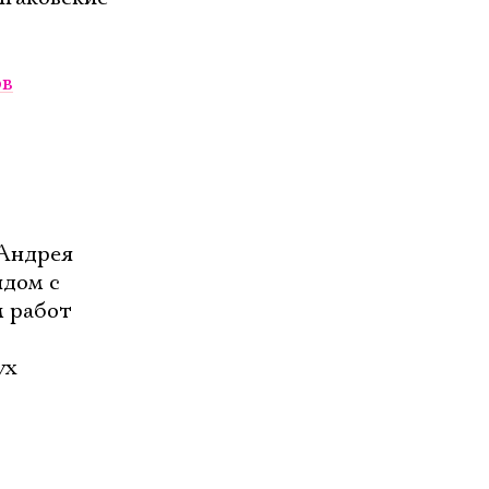
ов
е
 Андрея
ядом с
м работ
ух