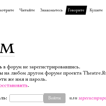
мотрите
Читайте
Знакомьтесь
Говорите
Купите
пектакли
История театра
Пётр Фоменко
Форум
Билеты
еспектакли
Пресса о театре
Евгений Каменькович
Вопросы—ответы
Подароч
ум
а нашей сцене
Новости
Актёры
Контакты
Сувени
валидов
идеотека
Архив спектаклей
Режиссёры
Личный приём
Столик 
щения
неклассные чтения
Архив проектов
Художники
отовыставка
Благодарности
Руководство
ь в форум не зарегистрировавшись.
ы на любом другом форуме проекта Theatre.R
Библиотека Гумилёва
Сотрудники
эти же имя и пароль.
Официальные документы
Юрий Степанов
осстановить
.
Владимир Максимов
или
зарегистрир
ль:
Войти