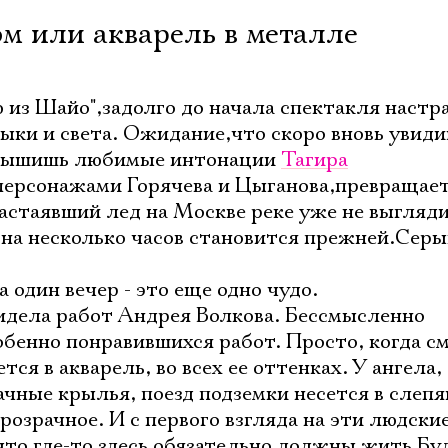
ом или акварель в металле
ю из Шайо",задолго до начала спектакля настр
зыки и света. Ожидание,что скоро вновь увид
лышишь любимые интонации
Тагира
 персонажами Горячева и Цыганова,превращае
растаявший лед на Москве реке уже не выгляди
а на несколько часов становится прежней.Серы
а один вечер - это еще одно чудо.
Электропочта
видела работ Андрея Волкова. Бессмысленно
обенно понравившихся работ. Просто, когда 
ся в акварель, во всех ее оттенках. У ангела,
Имя
ачные крылья, поезд подземки несется в слеп
прозрачное. И с первого взгляда на эти людски
то где-то здесь обязательно должны жить Бу