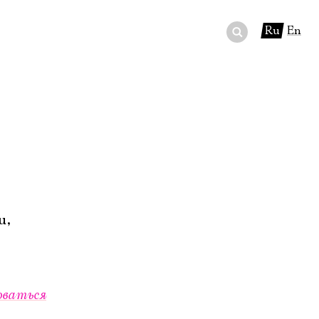
Ru
En
ный сертификат
ры
в буфете
u,
оваться