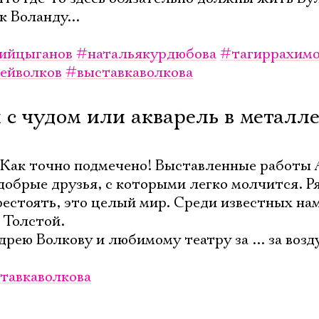
 Воланду...
Ознакомиться
ийцыганов
#натальякурдюбова
#тагиррахим
ейволков
#выставкаволкова
и с чудом или акварель в металл
 Как точно подмечено! Выставленные работы
 добрые друзья, с которыми легко молчится. Р
рестоять, это целый мир. Среди известных на
 Толстой.
рею Волкову и любимому театру за ... за возд
тавкаволкова