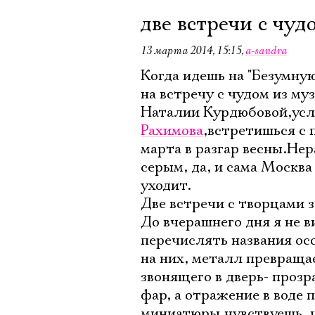
две встречи с чуд
13 марта 2014, 15:15
,
a-sandra
Когда идешь на "Безумну
на встречу с чудом из му
Наталии Курдюбовой,ус
Рахимова
,встретишься с
марта в разгар весны.Не
серым, да, и сама Москв
уходит.
Две встречи с творцами з
До вчерашнего дня я не 
перечислять названия ос
на них, металл превращает
звонящего в дверь- прозр
фар, а отражение в воде 
миниатюры,чувствуешь, ч