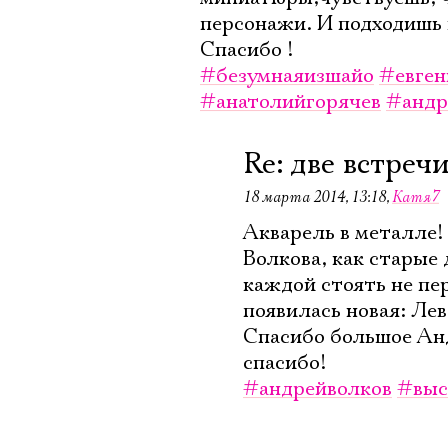
персонажи. И подходишь к
Спасибо !
#безумнаяизшайо
#евген
#анатолийгорячев
#андр
Re: две встреч
18 марта 2014, 13:18
,
Катя7
Акварель в металле!
Волкова, как старые
каждой стоять не пе
появилась новая: Лев
Спасибо большое Анд
спасибо!
#андрейволков
#выс