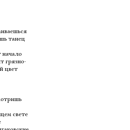
аиваешься
ишь танец
т начало
т грязно-
й цвет
смотришь
ящем свете
е
лгаковские