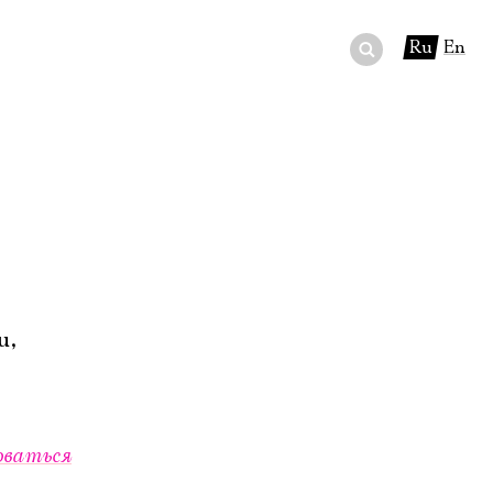
Ru
En
ный сертификат
ры
в буфете
u,
оваться