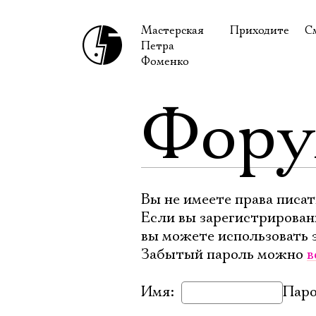
Мастерская
Приходите
С
Петра
В сентябре
С
Фоменко
В октябре
Н
Фор
Гастроли
Н
Доступ для ин
В
Правила посе
В
Как добраться
Ф
Вы не имеете права писат
Если вы зарегистрирован
вы можете использовать 
Забытый пароль можно
в
Имя:
Паро