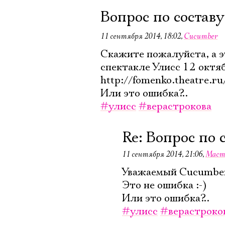
Вопрос по составу
11 сентября 2014, 18:02
,
Cucumber
Скажите пожалуйста, а эт
спектакле Улисс 12 октя
http://fomenko.theatre.r
Или это ошибка?..
#улисс
#верастрокова
Re: Вопрос по 
11 сентября 2014, 21:06
,
Маст
Уважаемый Cucumbe
Это не ошибка :-)
Или это ошибка?..
#улисс
#верастроко