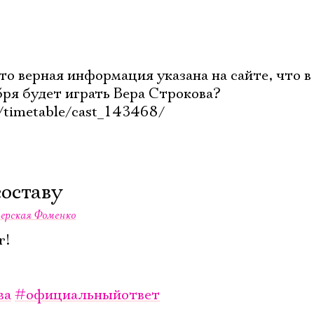
Электропочта
о верная информация указана на сайте, что в
бря будет играть Вера Строкова?
u/timetable/cast_143468/
Имя
составу
Ознакомиться
ерская Фоменко
r!
ва
#официальныйответ