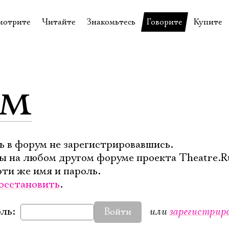
мотрите
Читайте
Знакомьтесь
Говорите
Купите
пектакли
История театра
Пётр Фоменко
Форум
Билеты
еспектакли
Пресса о театре
Евгений Каменькович
Вопросы—ответы
Подароч
ум
а нашей сцене
Новости
Актёры
Контакты
Сувени
валидов
идеотека
Архив спектаклей
Режиссёры
Личный приём
Столик 
щения
неклассные чтения
Архив проектов
Художники
отовыставка
Благодарности
Руководство
ь в форум не зарегистрировавшись.
ы на любом другом форуме проекта Theatre.R
Библиотека Гумилёва
Сотрудники
эти же имя и пароль.
Официальные документы
Юрий Степанов
осстановить
.
Владимир Максимов
или
зарегистрир
ль:
Войти