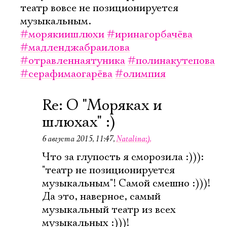
театр вовсе не позиционируется
музыкальным.
#морякиишлюхи
#иринагорбачёва
#мадленджабраилова
#отравленнаятуника
#полинакутепова
#серафимаогарёва
#олимпия
Re: О "Моряках и
шлюхах" :)
6 августа 2015, 11:47
,
Natalina;).
Что за глупость я сморозила :))):
"театр не позиционируется
музыкальным"! Самой смешно :)))!
Да это, наверное, самый
музыкальный театр из всех
музыкальных :)))!