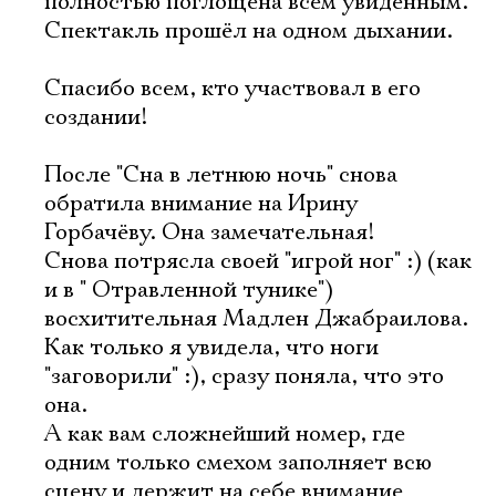
полностью поглощена всем увиденным.
Спектакль прошёл на одном дыхании.
Спасибо всем, кто участвовал в его
создании!
После "Сна в летнюю ночь" снова
обратила внимание на Ирину
Горбачёву. Она замечательная!
Снова потрясла своей "игрой ног" :) (как
и в " Отравленной тунике")
восхитительная Мадлен Джабраилова.
Как только я увидела, что ноги
"заговорили" :), сразу поняла, что это
она.
А как вам сложнейший номер, где
одним только смехом заполняет всю
Электропочта
сцену и держит на себе внимание